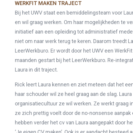
WERKFIT MAKEN TRAJECT
Bij het UWV staat een bemiddelingsteam voor Laura
en wil graag werken. Om haar mogelijkheden te ver
initiatief aan een opleiding tot administratief med
niet om naar werk terug te keren. Daarom treedt La
LeerWerkburo. Er wordt door het UWV een WerkFit
maanden gestart bij het LeerWerkburo. Re-integra
Laura in dit traject.
Rick leert Laura kennen en ziet meteen dat het een 
haar schouder wil ze heel graag aan de slag. Laura
organisatiecultuur ze wil werken. Ze werkt graag 
ze zich prettig voelt door de no-nonsense aanpak e
hebben verder het cv van Laura aangepakt door h
‘Je eigen CV maken’. Ook is er aandacht besteed