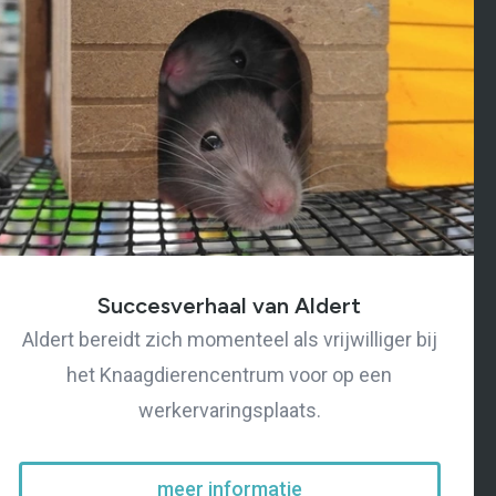
Succesverhaal van Aldert
Aldert bereidt zich momenteel als vrijwilliger bij
het Knaagdierencentrum voor op een
werkervaringsplaats.
meer informatie