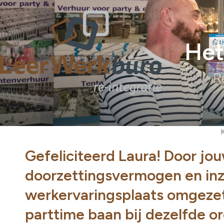
Het
R
Gefeliciteerd Laura! Door jo
doorzettingsvermogen en inze
werkervaringsplaats omgezet
parttime baan bij dezelfde or