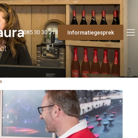
aura
085 30 30 213
Informatiegesprek
ct
a