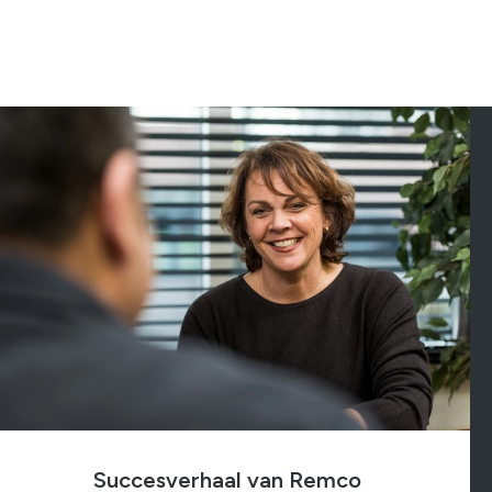
Ons testcentrum
LeerWerkburo
Team
Locaties
Vacatures
Nieuws
Contact
Klanten aan het woord
Klanten aan het woord
Werkgever aan het woord
Brochure
Vacatures
Laatste nieuws
Contact
Succesverhaal van Remco