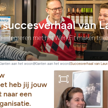
 succesverhaal van L
e-integreren met het WerkFit maken traje
Klanten aan het woord
Klanten aan het woord
Succesverhaal van Laur
uw
t heb jij jouw
 naar een
ganisatie.