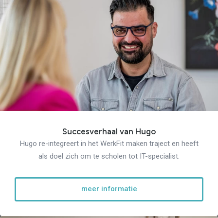
Verantwoord Ondernemen
Ons testcentrum
LeerWerkburo
Team
Locaties
Vacatures
Nieuws
Contact
Klanten aan het
woord
Klanten aan het woord
Werkgever aan het woord
Brochure
Vacatures
Succesverhaal van Hugo
Laatste nieuws
Hugo re-integreert in het WerkFit maken traject en heeft
Contact
als doel zich om te scholen tot IT-specialist.
meer informatie