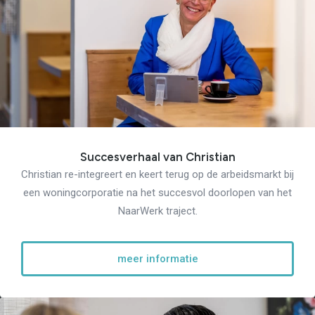
Re-integratie
Modulaire dienstverlening
WerkFit maken re-integratie
WerkFit in combinatie met
Budgetcoaching
NaarWerk re-integratie
WerkBehoud
Starten als zelfstandige
Budgetcoaching
Jobcenter & jobhunting
Loopbaancoaching
Succesverhaal van Christian
Ons testcentrum
Uitkeringsinstantie
Christian re-integreert en keert terug op de arbeidsmarkt bij
Aanvraag brochure 2026
een woningcorporatie na het succesvol doorlopen van het
Aanvraag hand-out
NaarWerk traject.
LeerWerkburo
Werkgevers
Budgetcoaching on the job
meer informatie
Outplacement
2e Spoortraject
Mediation bij
conflictsituaties
Maatschappelijk