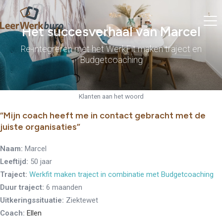
Het succesverhaal van Marcel
Re-integreren met het WerkFit maken traject en
Budgetcoaching
Klanten aan het woord
“Mijn coach heeft me in contact gebracht met de
juiste organisaties”
Naam:
Marcel
Leeftijd:
50 jaar
Traject:
Werkfit maken traject in combinatie met Budgetcoaching
Duur traject:
6 maanden
Uitkeringssituatie:
Ziektewet
Coach:
Ellen