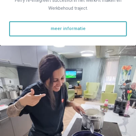
Ferry re-integreert succesvol in het WerkFit maken én
Werkbehoud traject.
meer informatie