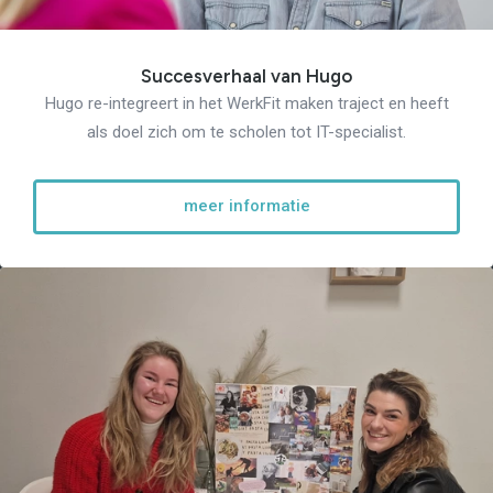
Verantwoord Ondernemen
Ons testcentrum
LeerWerkburo
Team
Succesverhaal van Hugo
Locaties
Hugo re-integreert in het WerkFit maken traject en heeft
Vacatures
Nieuws
als doel zich om te scholen tot IT-specialist.
Contact
Klanten aan het
woord
meer informatie
Klanten aan het woord
Werkgever aan het woord
Brochure
Vacatures
Laatste nieuws
Contact