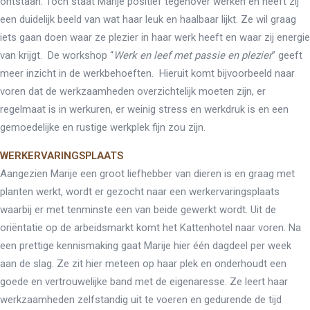
ontstaan. Toch staat Marije positief tegenover werken en heeft zij
een duidelijk beeld van wat haar leuk en haalbaar lijkt. Ze wil graag
iets gaan doen waar ze plezier in haar werk heeft en waar zij energie
van krijgt. De workshop “
Werk en leef met passie en plezier
” geeft
meer inzicht in de werkbehoeften. Hieruit komt bijvoorbeeld naar
voren dat de werkzaamheden overzichtelijk moeten zijn, er
regelmaat is in werkuren, er weinig stress en werkdruk is en een
gemoedelijke en rustige werkplek fijn zou zijn.
WERKERVARINGSPLAATS
Aangezien Marije een groot liefhebber van dieren is en graag met
planten werkt, wordt er gezocht naar een werkervaringsplaats
waarbij er met tenminste een van beide gewerkt wordt. Uit de
oriëntatie op de arbeidsmarkt komt het Kattenhotel naar voren. Na
een prettige kennismaking gaat Marije hier één dagdeel per week
aan de slag. Ze zit hier meteen op haar plek en onderhoudt een
goede en vertrouwelijke band met de eigenaresse. Ze leert haar
werkzaamheden zelfstandig uit te voeren en gedurende de tijd