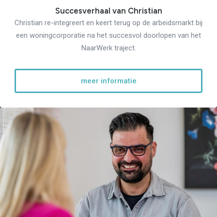
Succesverhaal van Christian
Re-integratie
Christian re-integreert en keert terug op de arbeidsmarkt bij
Modulaire dienstverlening
een woningcorporatie na het succesvol doorlopen van het
WerkFit maken re-integratie
WerkFit in combinatie met
NaarWerk traject.
Budgetcoaching
NaarWerk re-integratie
WerkBehoud
Starten als zelfstandige
meer informatie
Budgetcoaching
Jobcenter & jobhunting
Loopbaancoaching
Ons testcentrum
Uitkeringsinstantie
Aanvraag brochure 2026
Aanvraag hand-out
LeerWerkburo
Werkgevers
Budgetcoaching on the job
Outplacement
2e Spoortraject
Mediation bij
conflictsituaties
Maatschappelijk