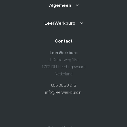
Algemeen
LeerWerkburo
Contact
LeerWerkburo
J. Duikerweg 15a
1703 DH Heerhugowaard
Nederland
085 30 30 213
info@leerwerkburo.nl