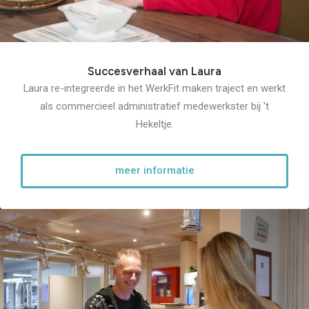
Verantwoord Ondernemen
Ons testcentrum
LeerWerkburo
Team
Locaties
Vacatures
Succesverhaal van Laura
Nieuws
Laura re-integreerde in het WerkFit maken traject en werkt
Contact
Klanten aan het
als commercieel administratief medewerkster bij 't
woord
Hekeltje.
Klanten aan het woord
Werkgever aan het woord
Brochure
meer informatie
Vacatures
Laatste nieuws
Contact