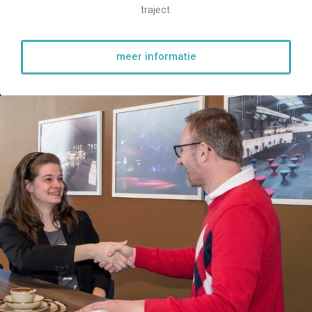
traject.
Re-integratie
Modulaire dienstverlening
WerkFit maken re-integratie
meer informatie
WerkFit in combinatie met
Budgetcoaching
NaarWerk re-integratie
WerkBehoud
Starten als zelfstandige
Budgetcoaching
Jobcenter & jobhunting
Loopbaancoaching
Ons testcentrum
Uitkeringsinstantie
Aanvraag brochure 2026
Aanvraag hand-out
LeerWerkburo
Werkgevers
Budgetcoaching on the job
Outplacement
2e Spoortraject
Mediation bij
conflictsituaties
Maatschappelijk