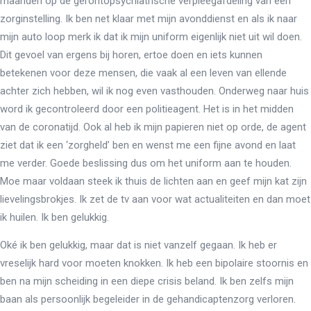
maanden op de gerontopsychiatrische verpleegafdeling van een
zorginstelling. Ik ben net klaar met mijn avonddienst en als ik naar
mijn auto loop merk ik dat ik mijn uniform eigenlijk niet uit wil doen.
Dit gevoel van ergens bij horen, ertoe doen en iets kunnen
betekenen voor deze mensen, die vaak al een leven van ellende
achter zich hebben, wil ik nog even vasthouden. Onderweg naar huis
word ik gecontroleerd door een politieagent. Het is in het midden
van de coronatijd. Ook al heb ik mijn papieren niet op orde, de agent
ziet dat ik een ‘zorgheld’ ben en wenst me een fijne avond en laat
me verder. Goede beslissing dus om het uniform aan te houden.
Moe maar voldaan steek ik thuis de lichten aan en geef mijn kat zijn
lievelingsbrokjes. Ik zet de tv aan voor wat actualiteiten en dan moet
ik huilen. Ik ben gelukkig.
Oké ik ben gelukkig, maar dat is niet vanzelf gegaan. Ik heb er
vreselijk hard voor moeten knokken. Ik heb een bipolaire stoornis en
ben na mijn scheiding in een diepe crisis beland. Ik ben zelfs mijn
baan als persoonlijk begeleider in de gehandicaptenzorg verloren.