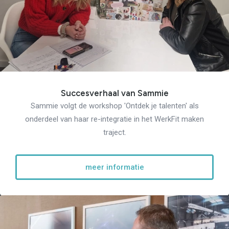
Re-integratie
Modulaire dienstverlening
WerkFit maken re-integratie
WerkFit in combinatie met
Budgetcoaching
NaarWerk re-integratie
WerkBehoud
Starten als zelfstandige
Budgetcoaching
Succesverhaal van Sammie
Jobcenter & jobhunting
Sammie volgt de workshop 'Ontdek je talenten' als
Loopbaancoaching
Ons testcentrum
onderdeel van haar re-integratie in het WerkFit maken
Uitkeringsinstantie
traject.
Aanvraag brochure 2026
Aanvraag hand-out
LeerWerkburo
Werkgevers
meer informatie
Budgetcoaching on the job
Outplacement
2e Spoortraject
Mediation bij
conflictsituaties
Maatschappelijk