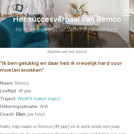
Het succesverhaal van Remco
Re-integreren met het WerkFit maken traject
Klanten aan het woord
“Ik ben gelukkig en daar heb ik vreselijk hard voor
moeten knokken”
Naam:
Remco
Leeftijd:
49 jaar
Traject:
WerkFit maken traject
Uitkeringssituatie:
WIA
Coach:
Ellen
(zie foto)
Hallo, mijn naam is Remco (49 jaar) en ik werk sinds een paar