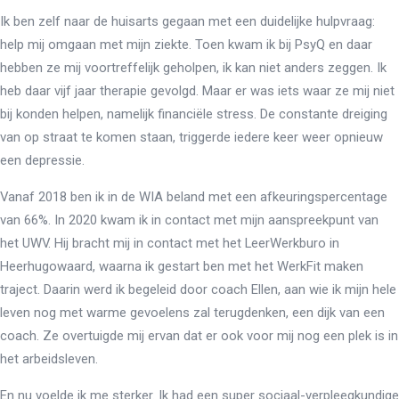
Ik ben zelf naar de huisarts gegaan met een duidelijke hulpvraag:
help mij omgaan met mijn ziekte. Toen kwam ik bij PsyQ en daar
hebben ze mij voortreffelijk geholpen, ik kan niet anders zeggen. Ik
heb daar vijf jaar therapie gevolgd. Maar er was iets waar ze mij niet
bij konden helpen, namelijk financiële stress. De constante dreiging
van op straat te komen staan, triggerde iedere keer weer opnieuw
een depressie.
Vanaf 2018 ben ik in de WIA beland met een afkeuringspercentage
van 66%. In 2020 kwam ik in contact met mijn aanspreekpunt van
het UWV. Hij bracht mij in contact met het LeerWerkburo in
Heerhugowaard, waarna ik gestart ben met het WerkFit maken
traject. Daarin werd ik begeleid door coach Ellen, aan wie ik mijn hele
leven nog met warme gevoelens zal terugdenken, een dijk van een
coach. Ze overtuigde mij ervan dat er ook voor mij nog een plek is in
het arbeidsleven.
En nu voelde ik me sterker. Ik had een super sociaal-verpleegkundige