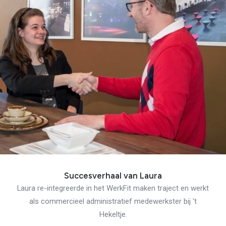
Verantwoord Ondernemen
Ons testcentrum
LeerWerkburo
Team
Locaties
Vacatures
Nieuws
Contact
Klanten aan het
woord
Klanten aan het woord
Werkgever aan het woord
Brochure
Vacatures
Laatste nieuws
Contact
Succesverhaal van Laura
Laura re-integreerde in het WerkFit maken traject en werkt
als commercieel administratief medewerkster bij 't
Hekeltje.