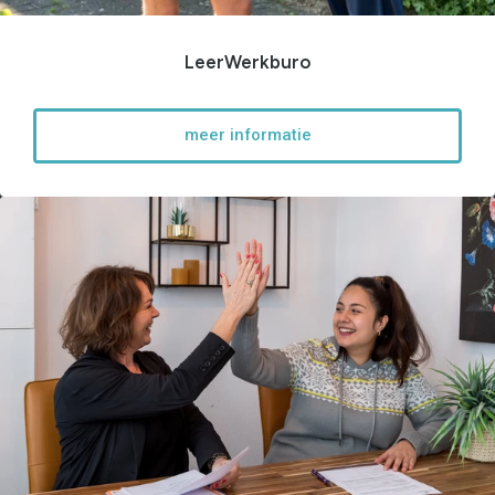
WerkFit maken re-integratie
WerkFit in combinatie met
Budgetcoaching
NaarWerk re-integratie
LeerWerkburo
WerkBehoud
Starten als zelfstandige
Budgetcoaching
Jobcenter & jobhunting
meer informatie
Loopbaancoaching
Ons testcentrum
Uitkeringsinstantie
Aanvraag brochure 2026
Aanvraag hand-out
LeerWerkburo
Werkgevers
Budgetcoaching on the job
Outplacement
2e Spoortraject
Mediation bij
conflictsituaties
Maatschappelijk
Verantwoord Ondernemen
Ons testcentrum
LeerWerkburo
Team