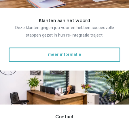
Locaties
Vacatures
Nieuws
Contact
Klanten aan het woord
Klanten aan het
woord
Deze klanten gingen jou voor en hebben succesvolle
stappen gezet in hun re-integratie traject.
Klanten aan het woord
Werkgever aan het woord
Brochure
Vacatures
meer informatie
Laatste nieuws
Contact
Contact