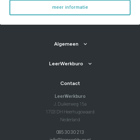
meer informatie
Algemeen
LeerWerkburo
Contact
LeerWerkburo
J. Duikerweg 15a
1703 DH Heerhugowaard
Nederland
085 30 30 213