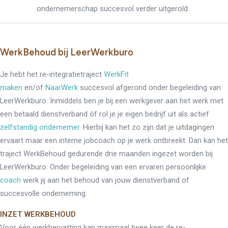
ondernemerschap succesvol verder uitgerold.
WerkBehoud bij LeerWerkburo
Je hebt het re-integratietraject
WerkFit
maken
en/of
NaarWerk
succesvol afgerond onder begeleiding van
LeerWerkburo. Inmiddels ben je bij een werkgever aan het werk met
een betaald dienstverband óf rol je je eigen bedrijf uit als actief
zelfstandig ondernemer
. Hierbij kan het zo zijn dat je uitdagingen
ervaart maar een interne jobcoach op je werk ontbreekt. Dan kan het
traject WerkBehoud gedurende drie maanden ingezet worden bij
LeerWerkburo. Onder begeleiding van een ervaren persoonlijke
coach
werk jij aan het behoud van jouw dienstverband of
succesvolle onderneming.
INZET WERKBEHOUD
Voor één werkhervatting kan maximaal twee keer de re-