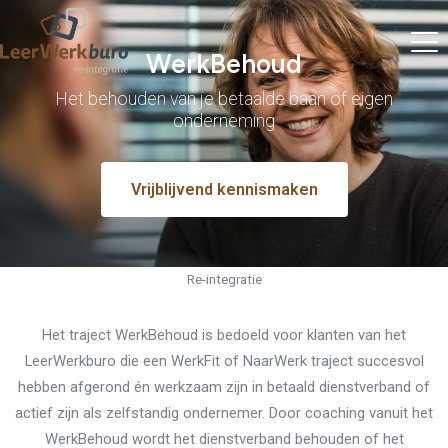
WerkBehoud
Het behouden van je betaalde baan of eigen
onderneming
Vrijblijvend kennismaken
Re-integratie
Het traject WerkBehoud is bedoeld voor klanten van het
LeerWerkburo die een WerkFit of NaarWerk traject succesvol
hebben afgerond én werkzaam zijn in betaald dienstverband of
actief zijn als zelfstandig ondernemer. Door coaching vanuit het
WerkBehoud wordt het dienstverband behouden of het