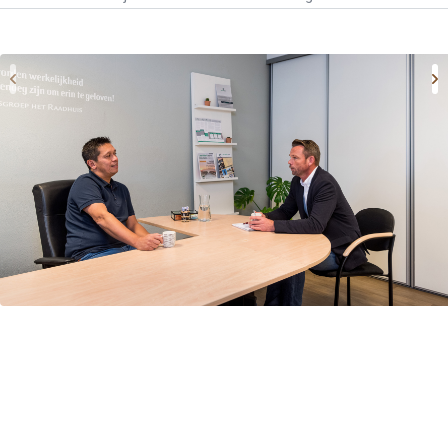
WerkBehoud
Starten als zelfstandige
Budgetcoaching
Jobcenter & jobhunting
Loopbaancoaching
Ons testcentrum
Uitkeringsinstantie
Aanvraag brochure 2026
Aanvraag hand-out
LeerWerkburo
Werkgevers
Budgetcoaching on the job
Outplacement
2e Spoortraject
Mediation bij
conflictsituaties
Maatschappelijk
Verantwoord Ondernemen
Ons testcentrum
LeerWerkburo
Team
Locaties
Vacatures
Nieuws
Contact