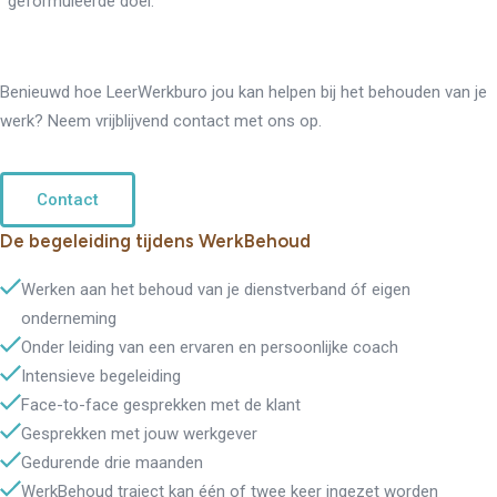
geformuleerde doel.
Benieuwd hoe LeerWerkburo jou kan helpen bij het behouden van je
werk? Neem vrijblijvend contact met ons op.
Contact
De begeleiding tijdens WerkBehoud
Werken aan het behoud van je dienstverband óf eigen
onderneming
Onder leiding van een ervaren en persoonlijke coach
Intensieve begeleiding
Re-integratie
Face-to-face gesprekken met de klant
Modulaire dienstverlening
WerkFit maken re-integratie
Gesprekken met jouw werkgever
WerkFit in combinatie met
Gedurende drie maanden
Budgetcoaching
NaarWerk re-integratie
WerkBehoud traject kan één of twee keer ingezet worden