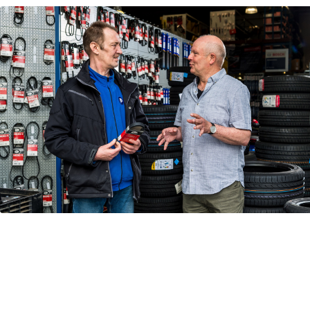
Re-integratie
Modulaire dienstverlening
WerkFit maken re-integratie
WerkFit in combinatie met
Budgetcoaching
NaarWerk re-integratie
WerkBehoud
Starten als zelfstandige