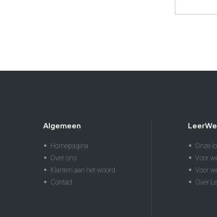
Algemeen
LeerWe
Homepagina
Onze lo
Over ons
Voor w
Klanten aan het woord
Voor w
Contact
Over L