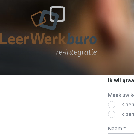
Ik wil gr
Maak uw k
Ik be
Ik be
Naam *