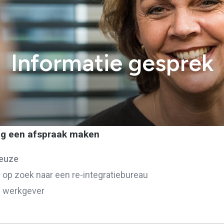
Informatie gesprek
aag een afspraak maken
euze
n op zoek naar een re-integratiebureau
n werkgever