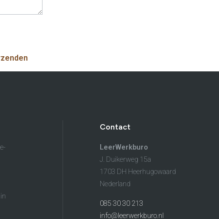
Klanten aan het woord
Klanten aan het woord
Werkgever aan het woord
Brochure
rzenden
Vacatures
Laatste nieuws
Contact
Contact
e-
LeerWerkburo
J. Duikerweg 15a
1703 DH Heerhugowaard
Nederland
in
085 30 30 213
info@leerwerkburo.nl