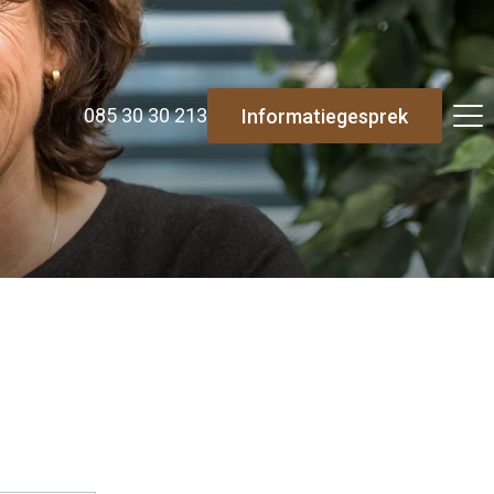
085 30 30 213
Informatiegesprek
Re-integratie
Modulaire dienstverlening
WerkFit maken re-integratie
WerkFit in combinatie met Budgetcoaching
NaarWerk re-integratie
WerkBehoud