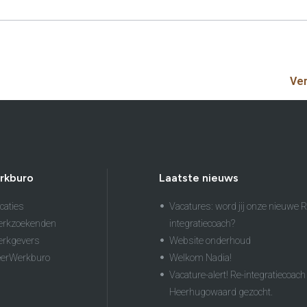
Ve
rkburo
Laatste nieuws
caties
Vacatures: word jij onze nieuwe R
erkzoekenden
integratiecoach?
erkgevers
Website onderhoud
eerWerkburo
Welkom Nadia!
Vacature-alert! Re-integratiecoach 
Heerhugowaard gezocht.