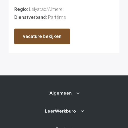
Maatschappelijk
Verantwoord Ondernemen
Regio:
Lelystad/Almere
Ons testcentrum
LeerWerkburo
Dienstverband:
Parttime
Team
Locaties
Vacatures
vacature bekijken
Nieuws
Contact
Klanten aan het
woord
Klanten aan het woord
Werkgever aan het woord
Brochure
Vacatures
Laatste nieuws
Algemeen
Contact
LeerWerkburo