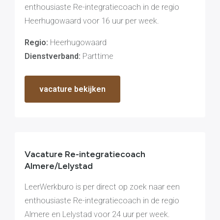
enthousiaste Re-integratiecoach in de regio
Heerhugowaard voor 16 uur per week.
Re-integratie
Modulaire dienstverlening
Regio:
Heerhugowaard
WerkFit maken re-integratie
Dienstverband:
Parttime
WerkFit in combinatie met
Budgetcoaching
NaarWerk re-integratie
WerkBehoud
Starten als zelfstandige
vacature bekijken
Budgetcoaching
Jobcenter & jobhunting
Loopbaancoaching
Ons testcentrum
Uitkeringsinstantie
Aanvraag brochure 2026
Aanvraag hand-out
Vacature Re-integratiecoach
LeerWerkburo
Almere/Lelystad
Werkgevers
Budgetcoaching on the job
LeerWerkburo is per direct op zoek naar een
Outplacement
2e Spoortraject
enthousiaste Re-integratiecoach in de regio
Mediation bij
conflictsituaties
Almere en Lelystad voor 24 uur per week.