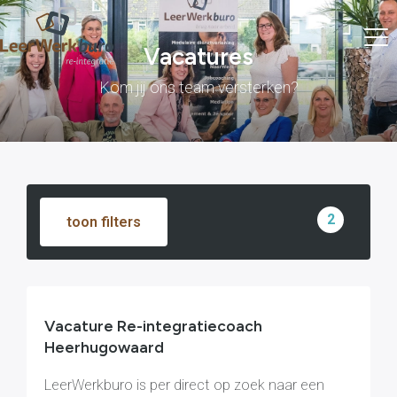
Vacatures
Kom jij ons team versterken?
2
toon filters
Vacature Re-integratiecoach
Heerhugowaard
LeerWerkburo is per direct op zoek naar een