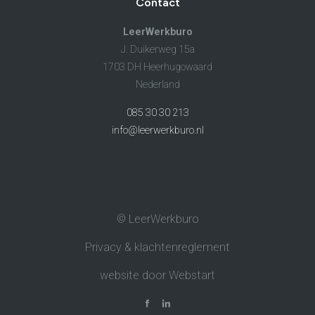
Contact
LeerWerkburo
J. Duikerweg 15a
1703 DH Heerhugowaard
Nederland
085 30 30 213
info@leerwerkburo.nl
© LeerWerkburo
Privacy & klachtenreglement
website door Webstart