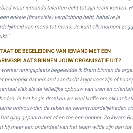
ebied waar iemands talenten écht tot zijn recht komen. He
 geen enkele (financiële) verplichting hebt, behalve je
delijkheid van
mens-tot-mens. Je kunt elk moment zegg
ukt.”
TAAT DE BEGELEIDING VAN IEMAND MET EEN
RINGSPLAATS BINNEN JOUW ORGANISATIE UIT?
e werkervaringsplaats begeleidde ik Bram binnen de organ
het belangrijk dat iemand aandacht krijgt voor zijn of haar 
ntaal vlak als de feitelijke opbouw van uren en oriëntat
den. In het begin dronken we veel koffie om elkaar bete
arna ontvouwden de taken en verantwoordelijkheden zi
Dat ging gepaard met af en toe een hobbel. Zo kwam B
t hij meer een onderdeel van het team wilde zijn dan tot