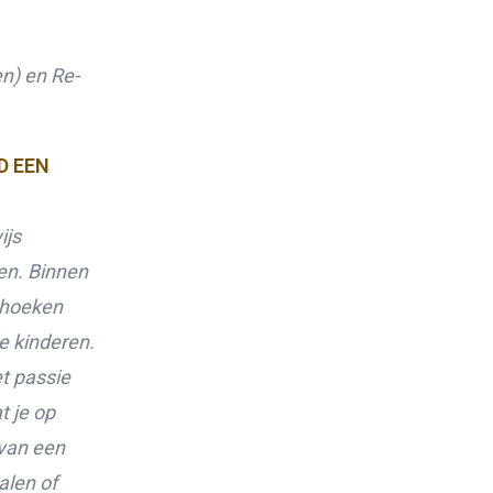
n) en Re-
D EEN
ijs
en. Binnen
 hoeken
e kinderen.
et passie
t je op
 van een
alen of