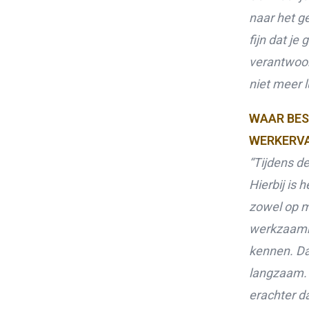
naar het g
fijn dat je
verantwoor
niet meer l
WAAR BES
WERKERVA
“Tijdens d
Hierbij is 
zowel op me
werkzaamhe
kennen. Da
langzaam. 
erachter da