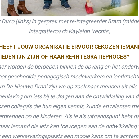
 Duco (links) in gesprek met re-integreerder Bram (midde
integratiecoach Kayleigh (rechts)
EEFT JOUW ORGANISATIE ERVOOR GEKOZEN IEMAN
BIEDEN IJN ZIJN OF HAAR RE-INTEGRATIEPROCES?
er worden de beroepen binnen de opvang en het onderw
oor geschoolde pedagogisch medewerkers en leerkracht
m De Nieuwe Draai zijn we op zoek naar mensen uit alle
enleving om iets bij te dragen aan de ontwikkeling van d
ssen collega’s die hun eigen kennis, kunde en talenten m
rbrengen op de kinderen. Als je als uitgangspunt hebt da
naar iemand die iets kan toevoegen aan de ontwikkeling
is een werkervaringsplaats een mooie kans om te achterh