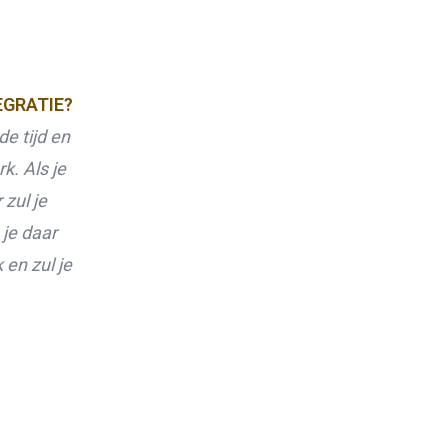
Re-integratie
Modulaire dienstverlening
WerkFit maken re-integratie
WerkFit in combinatie met Budgetcoaching
EGRATIE?
NaarWerk re-integratie
de tijd en
WerkBehoud
Starten als zelfstandige
k. Als je
Budgetcoaching
Jobcenter & jobhunting
 zul je
Loopbaancoaching
 je daar
Ons testcentrum
Uitkeringsinstantie
en zul je
Aanvraag brochure 2026
Aanvraag hand-out LeerWerkburo
Werkgevers
Budgetcoaching on the job
Outplacement
2e Spoortraject
Mediation bij conflictsituaties
Maatschappelijk Verantwoord Ondernemen