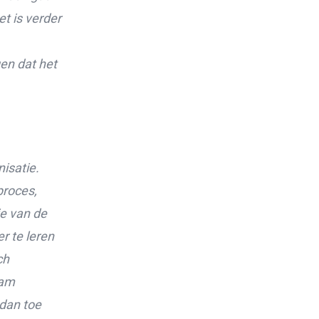
t is verder
en dat het
isatie.
proces,
ie van de
r te leren
ch
ram
 dan toe