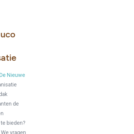
Duco
satie
 De Nieuwe
nisatie
dak
anten de
en
 te bieden?
? We vragen