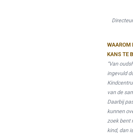
Directeur
WAAROM H
KANS TE 
“Van oudsh
ingevuld d
Kindcentru
van de sam
Daarbij pa
kunnen ove
zoek bent 
kind, dan 