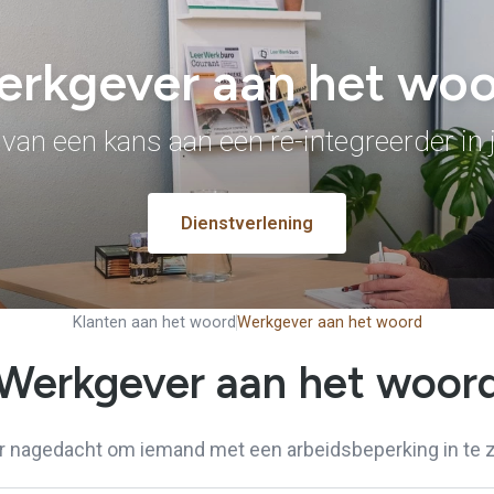
rkgever aan het wo
van een kans aan een re-integreerder in
Dienstverlening
Klanten aan het woord
Werkgever aan het woord
Werkgever aan het woor
r nagedacht om iemand met een arbeidsbeperking in te z