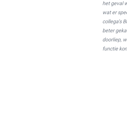
het geval 
wat er spe
collega’s 
beter
geka
doorliep, w
functie ko