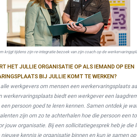
m krijgt tijdens zijn re-integratie bezoek van zijn coach op de werkervaringspl
RT HET JULLIE ORGANISATIE OP ALS IEMAND OP EEN
RINGSPLAATS BIJ JULLIE KOMT TE WERKEN?
t alle werkgevers om mensen een werkervaringsplaats aa
n werkervaringsplaats biedt een werkgever een laagdre
een persoon goed te leren kennen. Samen ontdek je wat
talenten zijn om zo te
achterhalen hoe die persoon een t
or jouw organisatie. Bij een sollicitatiegesprek heb je die l
e nieuwe kennis je organisatie binnen en kun je samen o