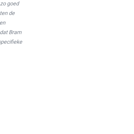
 zo goed
ten de
den
 dat Bram
specifieke