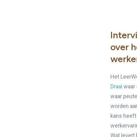
Inter
over h
werker
Het LeerWe
Draai
waar 
waar peute
worden aan
kans heeft
werkervari
Wat levert