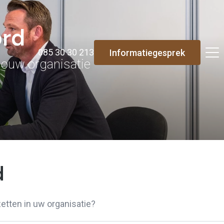
ord
085 30 30 213
Informatiegesprek
 jouw organisatie
d
etten in uw organisatie?