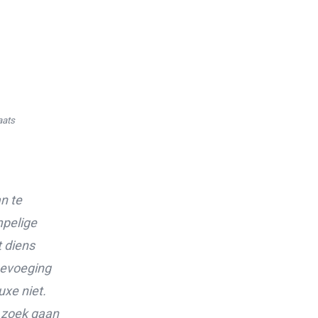
Ons testcentrum
LeerWerkburo
Team
Locaties
Vacatures
Nieuws
Contact
Klanten aan het woord
aats
Klanten aan het woord
Werkgever aan het woord
Brochure
Vacatures
n te
mpelige
Laatste nieuws
 diens
Contact
oevoeging
uxe niet.
p zoek gaan