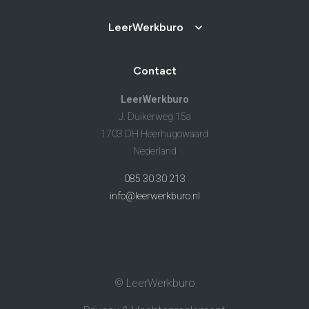
LeerWerkburo
Contact
LeerWerkburo
J. Duikerweg 15a
1703 DH Heerhugowaard
Nederland
085 30 30 213
info@leerwerkburo.nl
© LeerWerkburo