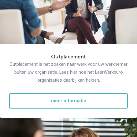
Starten als zelfstandige
Budgetcoaching
Jobcenter & jobhunting
Loopbaancoaching
Ons testcentrum
Uitkeringsinstantie
Aanvraag brochure 2026
Aanvraag hand-out
LeerWerkburo
Werkgevers
Outplacement
Budgetcoaching on the job
Outplacement is het zoeken naar werk voor uw werknemer
Outplacement
2e Spoortraject
buiten uw organisatie. Lees hier hoe het LeerWerkburo
Mediation bij
conflictsituaties
organisaties daarbij kan helpen.
Maatschappelijk
Verantwoord Ondernemen
Ons testcentrum
LeerWerkburo
meer informatie
Team
Locaties
Vacatures
Nieuws
Contact
Klanten aan het