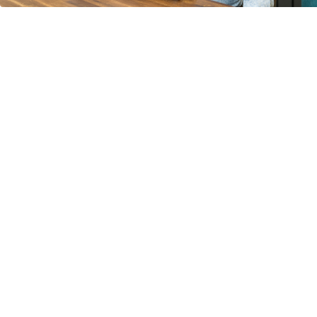
Re-integratie
Modulaire dienstverlening
WerkFit maken re-integratie