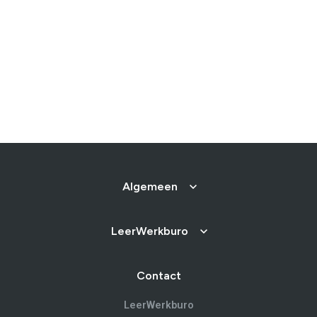
Ons testcentrum
LeerWerkburo
Team
Locaties
Vacatures
Nieuws
Contact
Klanten aan het
woord
Klanten aan het woord
Werkgever aan het woord
Brochure
Vacatures
Algemeen
Laatste nieuws
Contact
LeerWerkburo
Contact
LeerWerkburo