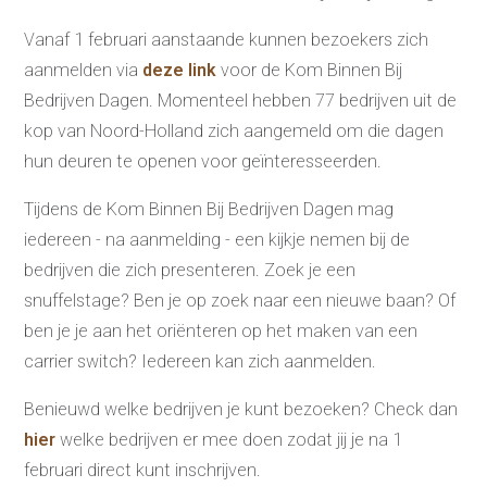
Re-integratie
Vanaf 1 februari aanstaande kunnen bezoekers zich
Modulaire dienstverlening
aanmelden via
deze link
voor de Kom Binnen Bij
WerkFit maken re-integratie
WerkFit in combinatie met
Bedrijven Dagen. Momenteel hebben 77 bedrijven uit de
Budgetcoaching
NaarWerk re-integratie
kop van Noord-Holland zich aangemeld om die dagen
WerkBehoud
Starten als zelfstandige
hun deuren te openen voor geïnteresseerden.
Budgetcoaching
Jobcenter & jobhunting
Tijdens de Kom Binnen Bij Bedrijven Dagen mag
Loopbaancoaching
Ons testcentrum
iedereen - na aanmelding - een kijkje nemen bij de
Uitkeringsinstantie
bedrijven die zich presenteren. Zoek je een
Aanvraag brochure 2026
snuffelstage? Ben je op zoek naar een nieuwe baan? Of
Aanvraag hand-out
LeerWerkburo
ben je je aan het oriënteren op het maken van een
Werkgevers
carrier switch? Iedereen kan zich aanmelden.
Budgetcoaching on the job
Outplacement
2e Spoortraject
Benieuwd welke bedrijven je kunt bezoeken? Check dan
Mediation bij
hier
welke bedrijven er mee doen zodat jij je na 1
conflictsituaties
Maatschappelijk
februari direct kunt inschrijven.
Verantwoord Ondernemen