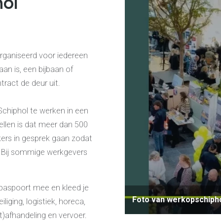
ol
rganiseerd voor iedereen
aan is, een bijbaan of
ract de deur uit.
chiphol te werken in een
llen is dat meer dan 500
kers in gesprek gaan zodat
 Bij sommige werkgevers
 paspoort mee en kleed je
Foto van werkopschipho
liging, logistiek, horeca,
cht)afhandeling en vervoer.