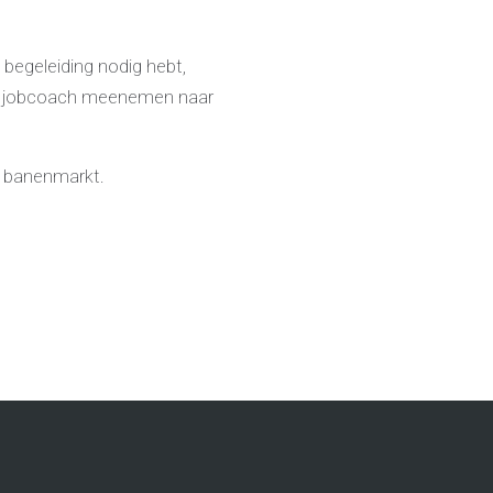
 begeleiding nodig hebt,
 of jobcoach meenemen naar
e banenmarkt.