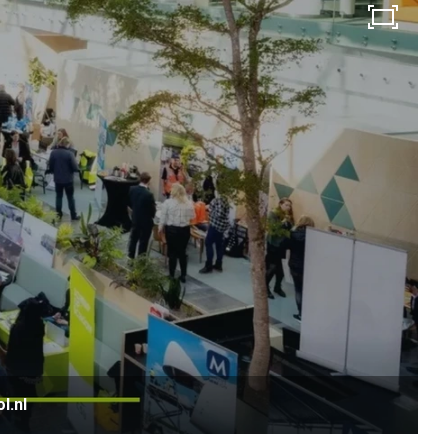
Modulaire dienstverlening
WerkFit maken re-integratie
WerkFit in combinatie met Budgetcoaching
NaarWerk re-integratie
WerkBehoud
Starten als zelfstandige
Budgetcoaching
Jobcenter & jobhunting
Loopbaancoaching
Ons testcentrum
Uitkeringsinstantie
Aanvraag brochure 2026
Aanvraag hand-out LeerWerkburo
Werkgevers
Budgetcoaching on the job
Outplacement
2e Spoortraject
Mediation bij conflictsituaties
Maatschappelijk Verantwoord Ondernemen
l.nl
Ons testcentrum
LeerWerkburo