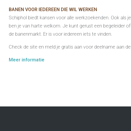
BANEN VOOR IEDEREEN DIE WIL WERKEN
Schiphol biedt kansen voor alle werkzoekenden. Ook als je
ben je van harte welkom. Je kunt gerust een begeleider
de banenmarkt. Er is voor iedereen iets te vinden.
Check de site en meld je gratis aan voor deelname aan d
Meer informatie