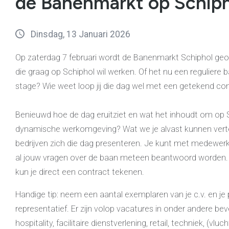
de Banenmarkt op Schiph
Dinsdag, 13 Januari 2026
Op zaterdag 7 februari wordt de Banenmarkt Schiphol geo
die graag op Schiphol wil werken. Of het nu een reguliere b
stage? Wie weet loop jij die dag wel met een getekend cont
Benieuwd hoe de dag eruitziet en wat het inhoudt om op S
dynamische werkomgeving? Wat we je alvast kunnen verte
bedrijven zich die dag presenteren. Je kunt met medewer
al jouw vragen over de baan meteen beantwoord worden.
kun je direct een contract tekenen.
Handige tip: neem een aantal exemplaren van je c.v. en je
representatief. Er zijn volop vacatures in onder andere bevei
hospitality, facilitaire dienstverlening, retail, techniek, (vlu