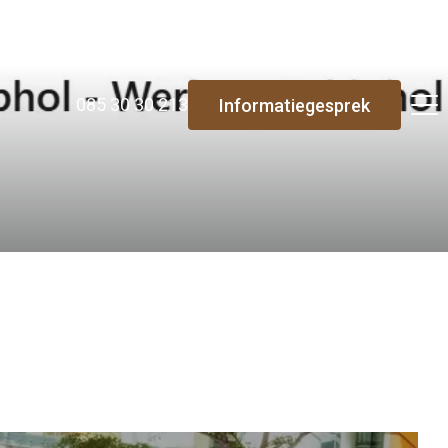
085 30 30 213
Informatiegesprek
Re-integratie