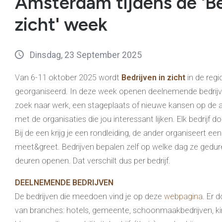
Amsterdam tijdens de 'Be
zicht' week
Dinsdag, 23 September 2025
Van 6-11 oktober 2025 wordt
Bedrijven in zicht
in de reg
georganiseerd. In deze week openen deelnemende bedrijv
zoek naar werk, een stageplaats of nieuwe kansen op de 
met de organisaties die jou interessant lijken. Elk bedrijf do
Bij de een krijg je een rondleiding, de ander organiseert ee
meet&greet. Bedrijven bepalen zelf op welke dag ze gedu
deuren openen. Dat verschilt dus per bedrijf.
DEELNEMENDE BEDRIJVEN
De bedrijven die meedoen vind je op deze
webpagina
. Er 
van branches: hotels, gemeente, schoonmaakbedrijven, k