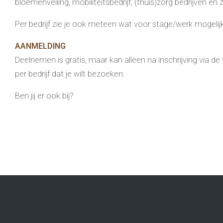
bloemenveiling, mobiliteitsbedrijf, (thuis)zorg bedrijven en
Per bedrijf zie je ook meteen wat voor stage/werk mogelij
AANMELDING
Deelnemen is gratis, maar kan alleen na inschrijving via de 
per bedrijf dat je wilt bezoeken.
Ben jij er ook bij?