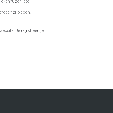
 ziekenhuizen, etc.
kheden zij bieden.
website. Je registreert je