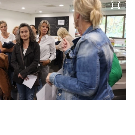
Modulaire dienstverlening
WerkFit maken re-integratie
WerkFit in combinatie met Budgetcoaching
NaarWerk re-integratie
WerkBehoud
Starten als zelfstandige
Budgetcoaching
Jobcenter & jobhunting
Loopbaancoaching
Ons testcentrum
Uitkeringsinstantie
Aanvraag brochure 2026
Aanvraag hand-out LeerWerkburo
Werkgevers
Budgetcoaching on the job
Outplacement
2e Spoortraject
Mediation bij conflictsituaties
Maatschappelijk Verantwoord Ondernemen
Ons testcentrum
LeerWerkburo