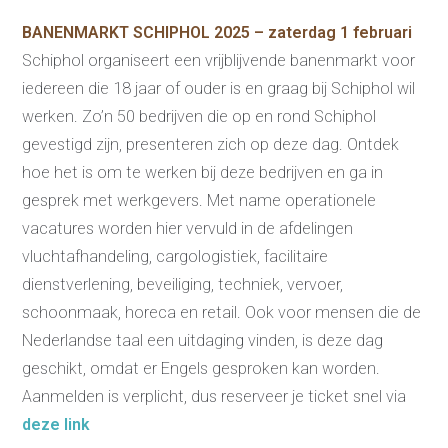
Uitkeringsinstantie
BANENMARKT SCHIPHOL 2025 – zaterdag 1 februari
Aanvraag brochure 2026
Aanvraag hand-out
Schiphol organiseert een vrijblijvende banenmarkt voor
LeerWerkburo
Werkgevers
iedereen die 18 jaar of ouder is en graag bij Schiphol wil
Budgetcoaching on the job
werken. Zo’n 50 bedrijven die op en rond Schiphol
Outplacement
gevestigd zijn, presenteren zich op deze dag. Ontdek
2e Spoortraject
Mediation bij
hoe het is om te werken bij deze bedrijven en ga in
conflictsituaties
Maatschappelijk
gesprek met werkgevers. Met name operationele
Verantwoord Ondernemen
Ons testcentrum
vacatures worden hier vervuld in de afdelingen
LeerWerkburo
vluchtafhandeling, cargologistiek, facilitaire
Team
dienstverlening, beveiliging, techniek, vervoer,
Locaties
Vacatures
schoonmaak, horeca en retail. Ook voor mensen die de
Nieuws
Contact
Nederlandse taal een uitdaging vinden, is deze dag
Klanten aan het
geschikt, omdat er Engels gesproken kan worden.
woord
Aanmelden is verplicht, dus reserveer je ticket snel via
Klanten aan het woord
deze link
Werkgever aan het woord
Brochure