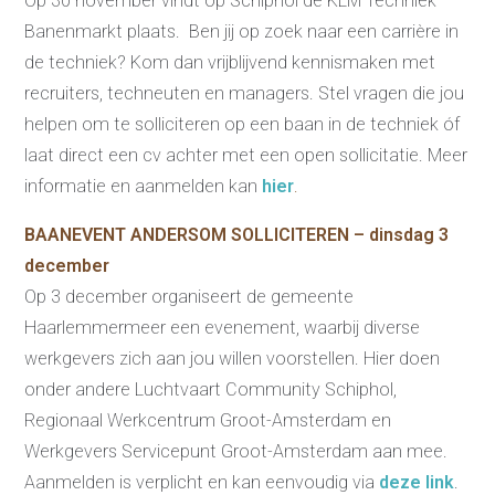
Op 30 november vindt op Schiphol de KLM Techniek
Banenmarkt plaats. Ben jij op zoek naar een carrière in
de techniek? Kom dan vrijblijvend kennismaken met
recruiters, techneuten en managers. Stel vragen die jou
helpen om te solliciteren op een baan in de techniek óf
laat direct een cv achter met een open sollicitatie. Meer
informatie en aanmelden kan
hier
.
BAANEVENT ANDERSOM SOLLICITEREN – dinsdag 3
Re-integratie
december
Op 3 december organiseert de gemeente
Modulaire dienstverlening
WerkFit maken re-integratie
Haarlemmermeer een evenement, waarbij diverse
WerkFit in combinatie met
Budgetcoaching
werkgevers zich aan jou willen voorstellen. Hier doen
NaarWerk re-integratie
onder andere Luchtvaart Community Schiphol,
WerkBehoud
Starten als zelfstandige
Regionaal Werkcentrum Groot-Amsterdam en
Budgetcoaching
Jobcenter & jobhunting
Werkgevers Servicepunt Groot-Amsterdam aan mee.
Loopbaancoaching
Ons testcentrum
Aanmelden is verplicht en kan eenvoudig via
deze link
.