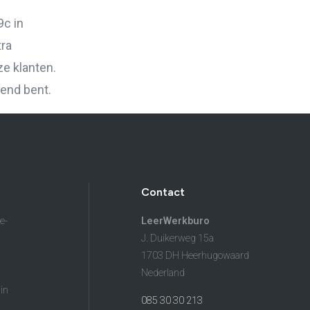
Contact
Klanten aan het woord
9c in
Klanten aan het woord
tra
Werkgever aan het woord
e klanten.
Brochure
wend bent.
Vacatures
Laatste nieuws
Contact
Contact
e-
LeerWerkburo
J. Duikerweg 15a
1703 DH Heerhugowaard
Nederland
in
085 30 30 213