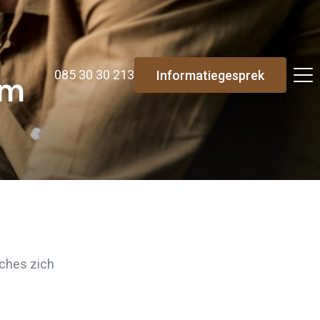
085 30 30 213
Informatiegesprek
lm
Re-integratie
aches zich
Modulaire dienstverlening
WerkFit maken re-integratie
WerkFit in combinatie met Budgetcoaching
NaarWerk re-integratie