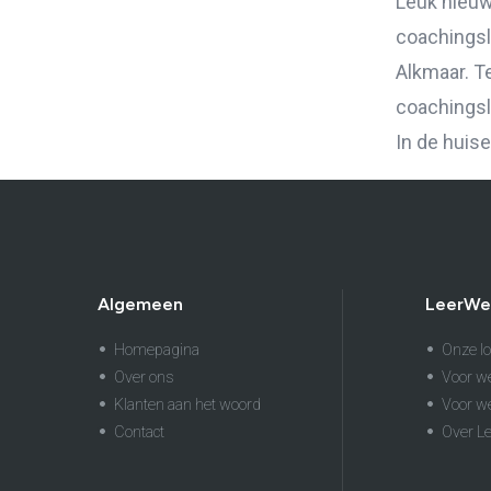
Leuk nieuw
coachingsl
Alkmaar. T
coachingsl
In de huise
Algemeen
LeerWe
Homepagina
Onze lo
Over ons
Voor w
Klanten aan het woord
Voor w
Contact
Over L