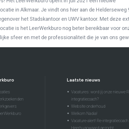
s! Het LeerWerkburo opent in juli 2021 een nieuwe
ocatie in Alkmaar. Je vindt ons hier aan de Helderseweg 
egenover het Stadskantoor en UWV kantoor. Met deze ex
ocatie is het LeerWerkburo nog beter bereikbaar voor onz
lijke sfeer en met de professionaliteit die je van ons ge
rkburo
Laatste nieuws
caties
Vacatures: word jij onze nieuwe R
erkzoekenden
integratiecoach?
erkgevers
Website onderhoud
eerWerkburo
Welkom Nadia!
Vacature-alert! Re-integratiecoach 
Heerhugowaard gezocht.