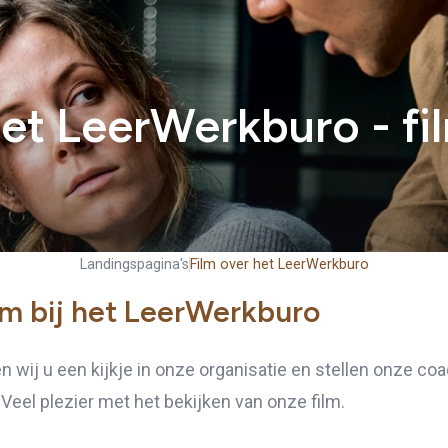
et LeerWerkburo - fi
Landingspagina's
Film over het LeerWerkburo
m bij het LeerWerkburo
n wij u een kijkje in onze organisatie en stellen onze co
 Veel plezier met het bekijken van onze film.