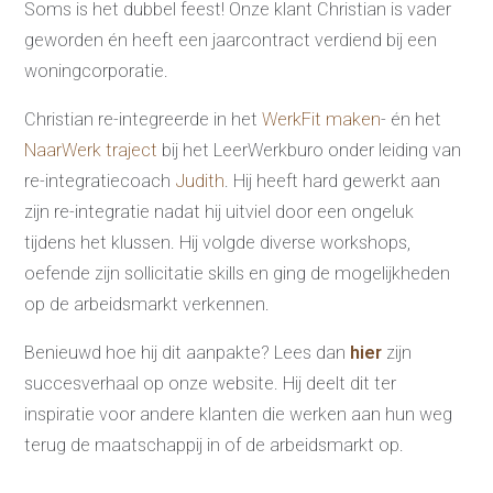
Soms is het dubbel feest! Onze klant Christian is vader
geworden én heeft een jaarcontract verdiend bij een
woningcorporatie.
Christian re-integreerde in het
WerkFit maken
- én het
Re-integratie
NaarWerk traject
bij het LeerWerkburo onder leiding van
Modulaire dienstverlening
re-integratiecoach
Judith
. Hij heeft hard gewerkt aan
WerkFit maken re-integratie
WerkFit in combinatie met
zijn re-integratie nadat hij uitviel door een ongeluk
Budgetcoaching
NaarWerk re-integratie
tijdens het klussen. Hij volgde diverse workshops,
WerkBehoud
Starten als zelfstandige
oefende zijn sollicitatie skills en ging de mogelijkheden
Budgetcoaching
op de arbeidsmarkt verkennen.
Jobcenter & jobhunting
Loopbaancoaching
Ons testcentrum
Benieuwd hoe hij dit aanpakte? Lees dan
hier
zijn
Uitkeringsinstantie
succesverhaal op onze website. Hij deelt dit ter
Aanvraag brochure 2026
Aanvraag hand-out
inspiratie voor andere klanten die werken aan hun weg
LeerWerkburo
terug de maatschappij in of de arbeidsmarkt op.
Werkgevers
Budgetcoaching on the job