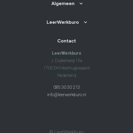
Algemeen
LeerWerkburo
Contact
LeerWerkburo
J. Duikerweg 15a
1703 DH Heerhugowaard
Nederland
085 30 30 213
info@leerwerkburo.nl
© LeerWerkburo