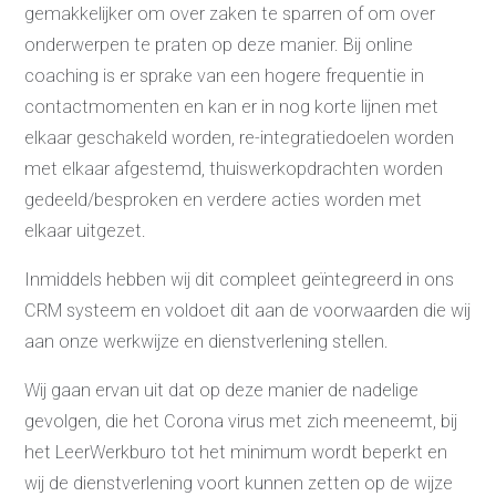
gemakkelijker om over zaken te sparren of om over
Budgetcoaching on the job
Outplacement
onderwerpen te praten op deze manier. Bij online
2e Spoortraject
coaching is er sprake van een hogere frequentie in
Mediation bij
conflictsituaties
contactmomenten en kan er in nog korte lijnen met
Maatschappelijk
Verantwoord Ondernemen
elkaar geschakeld worden, re-integratiedoelen worden
Ons testcentrum
LeerWerkburo
met elkaar afgestemd, thuiswerkopdrachten worden
gedeeld/besproken en verdere acties worden met
Team
Locaties
elkaar uitgezet.
Vacatures
Nieuws
Contact
Inmiddels hebben wij dit compleet geïntegreerd in ons
Klanten aan het
CRM systeem en voldoet dit aan de voorwaarden die wij
woord
aan onze werkwijze en dienstverlening stellen.
Klanten aan het woord
Werkgever aan het woord
Wij gaan ervan uit dat op deze manier de nadelige
Brochure
Vacatures
gevolgen, die het Corona virus met zich meeneemt, bij
Laatste nieuws
het LeerWerkburo tot het minimum wordt beperkt en
Contact
wij de dienstverlening voort kunnen zetten op de wijze