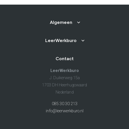
Algemeen
LeerWerkburo
Contact
LeerWerkburo
J. Duikerweg 15a
1703 DH Heerhugowaard
Nederland
085 30 30 213
info@leerwerkburo.nl