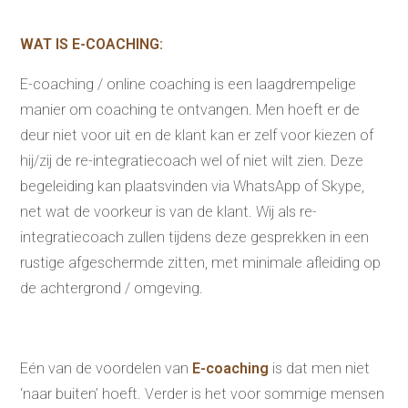
WAT IS E-COACHING:
E-coaching / online coaching is een laagdrempelige
manier om coaching te ontvangen. Men hoeft er de
deur niet voor uit en de klant kan er zelf voor kiezen of
Re-integratie
hij/zij de re-integratiecoach wel of niet wilt zien. Deze
Modulaire dienstverlening
WerkFit maken re-integratie
begeleiding kan plaatsvinden via WhatsApp of Skype,
WerkFit in combinatie met
Budgetcoaching
net wat de voorkeur is van de klant. Wij als re-
NaarWerk re-integratie
integratiecoach zullen tijdens deze gesprekken in een
WerkBehoud
Starten als zelfstandige
rustige afgeschermde zitten, met minimale afleiding op
Budgetcoaching
Jobcenter & jobhunting
de achtergrond / omgeving.
Loopbaancoaching
Ons testcentrum
Uitkeringsinstantie
Aanvraag brochure 2026
Eén van de voordelen van
E-coaching
is dat men niet
Aanvraag hand-out
LeerWerkburo
‘naar buiten’ hoeft. Verder is het voor sommige mensen
Werkgevers