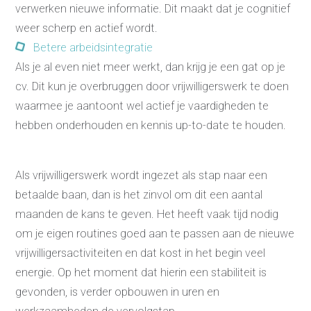
2e Spoortraject
verwerken nieuwe informatie. Dit maakt dat je cognitief
Mediation bij
conflictsituaties
weer scherp en actief wordt.
Maatschappelijk
Betere arbeidsintegratie
Verantwoord Ondernemen
Ons testcentrum
Als je al even niet meer werkt, dan krijg je een gat op je
LeerWerkburo
cv. Dit kun je overbruggen door vrijwilligerswerk te doen
Team
Locaties
waarmee je aantoont wel actief je vaardigheden te
Vacatures
hebben onderhouden en kennis up-to-date te houden.
Nieuws
Contact
Klanten aan het
woord
Als vrijwilligerswerk wordt ingezet als stap naar een
Klanten aan het woord
betaalde baan, dan is het zinvol om dit een aantal
Werkgever aan het woord
Brochure
maanden de kans te geven. Het heeft vaak tijd nodig
Vacatures
om je eigen routines goed aan te passen aan de nieuwe
Laatste nieuws
vrijwilligersactiviteiten en dat kost in het begin veel
Contact
energie. Op het moment dat hierin een stabiliteit is
gevonden, is verder opbouwen in uren en