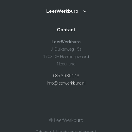
LeerWerkburo
Contact
LeerWerkburo
J. Duikerweg 15a
1703 DH Heerhugowaard
Nederland
085 30 30 213
info@leerwerkburo.nl
© LeerWerkburo