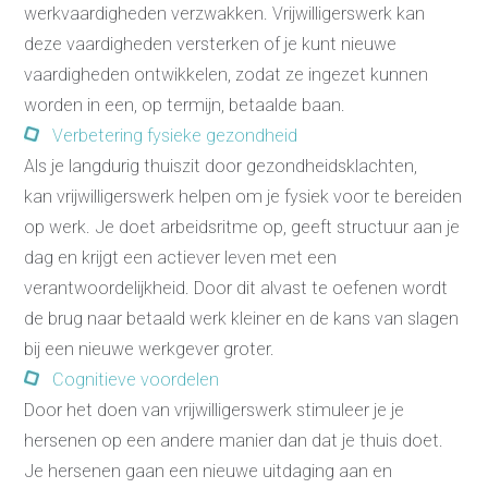
werkvaardigheden verzwakken. Vrijwilligerswerk kan
deze vaardigheden versterken of je kunt nieuwe
vaardigheden ontwikkelen, zodat ze ingezet kunnen
worden in een, op termijn, betaalde baan.
Re-integratie
Verbetering fysieke gezondheid
Modulaire dienstverlening
WerkFit maken re-integratie
Als je langdurig thuiszit door gezondheidsklachten,
WerkFit in combinatie met
Budgetcoaching
kan vrijwilligerswerk helpen om je fysiek voor te bereiden
NaarWerk re-integratie
op werk. Je doet arbeidsritme op, geeft structuur aan je
WerkBehoud
Starten als zelfstandige
dag en krijgt een actiever leven met een
Budgetcoaching
Jobcenter & jobhunting
verantwoordelijkheid. Door dit alvast te oefenen wordt
Loopbaancoaching
Ons testcentrum
de brug naar betaald werk kleiner en de kans van slagen
Uitkeringsinstantie
bij een nieuwe werkgever groter.
Aanvraag brochure 2026
Cognitieve voordelen
Aanvraag hand-out
LeerWerkburo
Door het doen van vrijwilligerswerk stimuleer je je
Werkgevers
hersenen op een andere manier dan dat je thuis doet.
Budgetcoaching on the job
Je hersenen gaan een nieuwe uitdaging aan en
Outplacement