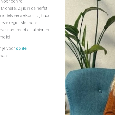
 voor een re-
chelle. Zij is in de herfst
middels verwelkomt zij haar
 deze regio. Met haar
ve klant reacties al binnen
helle!
n je voor
op de
haar.