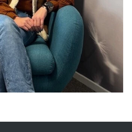
LeerWerkburo
Team
Locaties
Vacatures
Nieuws
Contact
Klanten aan het woord
Klanten aan het woord
Werkgever aan het woord
Brochure
Vacatures
Laatste nieuws
Contact