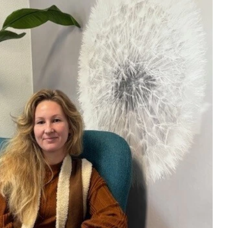
Re-integratie
Modulaire dienstverlening
WerkFit maken re-integratie
WerkFit in combinatie met Budgetcoaching
NaarWerk re-integratie
WerkBehoud
Starten als zelfstandige
Budgetcoaching
Jobcenter & jobhunting
Loopbaancoaching
Ons testcentrum
Uitkeringsinstantie
Aanvraag brochure 2026
Aanvraag hand-out LeerWerkburo
Werkgevers
Budgetcoaching on the job
Outplacement
2e Spoortraject
Mediation bij conflictsituaties
Maatschappelijk Verantwoord Ondernemen
Ons testcentrum