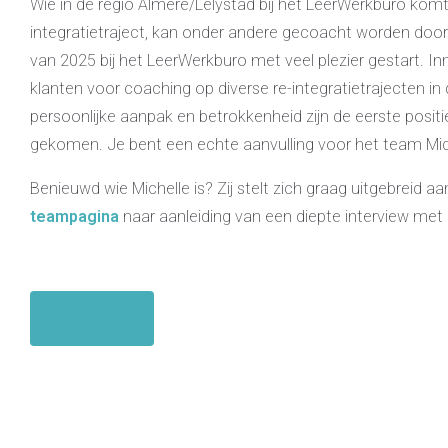
Wie in de regio Almere/Lelystad bij het LeerWerkburo komt
integratietraject, kan onder andere gecoacht worden door Mi
van 2025 bij het LeerWerkburo met veel plezier gestart. In
klanten voor coaching op diverse re-integratietrajecten in
persoonlijke aanpak en betrokkenheid zijn de eerste positie
gekomen. Je bent een echte aanvulling voor het team Mic
Benieuwd wie Michelle is? Zij stelt zich graag uitgebreid aa
teampagina
naar aanleiding van een diepte interview met 
Michelle