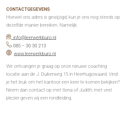
Modulaire dienstverlening
WerkFit maken re-integratie
CONTACTGEGEVENS
WerkFit in combinatie met
Budgetcoaching
Hoewel ons adres is gewijzigd, kun je ons nog steeds op
NaarWerk re-integratie
WerkBehoud
dezelfde manier bereiken. Namelijk:
Starten als zelfstandige
Budgetcoaching
Jobcenter & jobhunting
info@leerwerkburo.nl
Loopbaancoaching
Ons testcentrum
085 – 30 30 213
Uitkeringsinstantie
www.leerwerkburo.nl
Aanvraag brochure 2026
Aanvraag hand-out
We ontvangen je graag op onze nieuwe coaching
LeerWerkburo
Werkgevers
locatie aan de J. Duikerweg 15 in Heerhugowaard. Vind
je het leuk om het kantoor een keer te komen bekijken?
Budgetcoaching on the job
Outplacement
Neem dan contact op met Ilona of Judith; met veel
2e Spoortraject
Mediation bij
plezier geven wij een rondleiding.
conflictsituaties
Maatschappelijk
Verantwoord Ondernemen
Ons testcentrum
LeerWerkburo