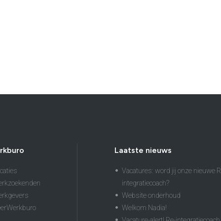
rkburo
Laatste nieuws
caties
Vacatures: word jij onze nieuwe R
erkzoekenden
integratiecoach?
erkgevers
Website onderhoud
eerWerkburo
Welkom Nadia!
Vacature-alert! Re-integratiecoach 