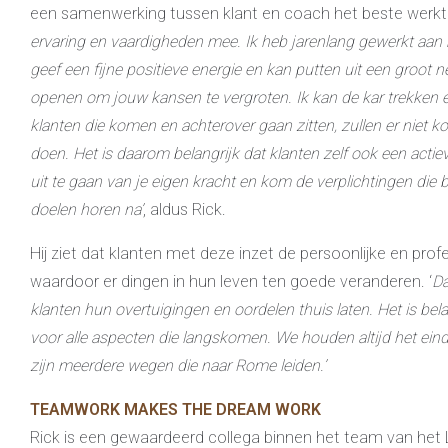
een samenwerking tussen klant en coach het beste werkt
ervaring en vaardigheden mee. Ik heb jarenlang gewerkt aan
geef een fijne positieve energie en kan putten uit een groot 
openen om jouw kansen te vergroten. Ik kan de kar trekken
klanten die komen en achterover gaan zitten, zullen er nie
doen. Het is daarom belangrijk dat klanten zelf ook een act
uit te gaan van je eigen kracht en kom de
verplichtingen die b
doelen horen na’
, aldus Rick.
Hij ziet dat klanten met deze inzet de persoonlijke en pr
waardoor er dingen in hun leven ten goede veranderen. ‘
Da
klanten hun overtuigingen en oordelen thuis laten. Het is bel
voor alle aspecten die
langskomen. We houden altijd het einddo
zijn meerdere wegen die naar Rome leiden.’
TEAMWORK MAKES THE DREAM WORK
Rick is een gewaardeerd collega binnen het team van het