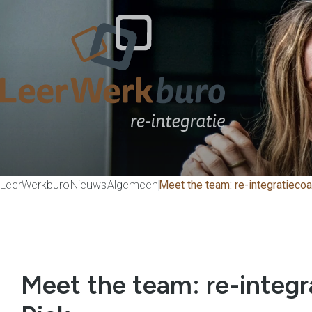
LeerWerkburo
Nieuws
Algemeen
Meet the team: re-integratieco
Meet the team: re-integ