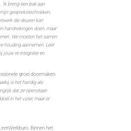
.
‘Ik breng een bak aan
 mijn
gesprekstechnieken,
netwerk die deuren kan
 en
handreikingen doen, maar
t komen. We moeten het samen
ieve houding aannemen. Leer
ij jouw re-integratie en
ofessionele groei doormaken
arbij is het handig als
angrijk dat ze
openstaan
el in het vizier, maar er
 LeerWerkburo. Binnen het