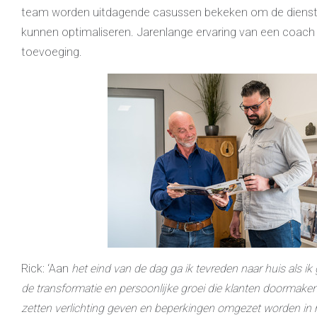
team worden uitdagende casussen bekeken om de dienstv
kunnen optimaliseren. Jarenlange ervaring van een coach 
toevoeging.
Rick: ‘Aan
het eind van de dag ga ik tevreden naar huis als ik
de
transformatie en persoonlijke groei die klanten doormaken
zetten verlichting geven en beperkingen omgezet worden in 