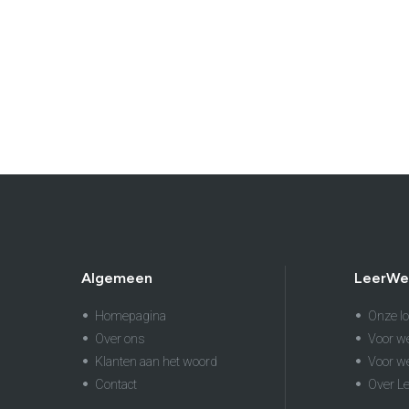
Algemeen
LeerWe
Homepagina
Onze lo
Over ons
Voor w
Klanten aan het woord
Voor w
Contact
Over L