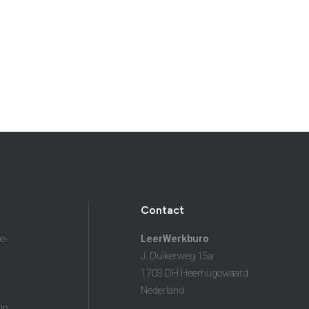
Contact
e-
LeerWerkburo
J. Duikerweg 15a
1703 DH Heerhugowaard
Nederland
in