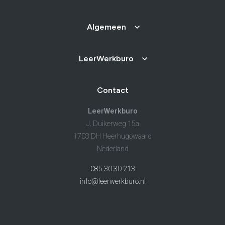
Algemeen
LeerWerkburo
Contact
LeerWerkburo
J. Duikerweg 15a
1703 DH Heerhugowaard
Nederland
085 30 30 213
info@leerwerkburo.nl