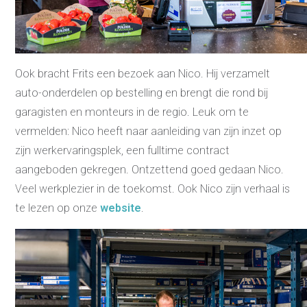
Ook bracht Frits een bezoek aan Nico. Hij verzamelt
auto-onderdelen op bestelling en brengt die rond bij
garagisten en monteurs in de regio. Leuk om te
vermelden: Nico heeft naar aanleiding van zijn inzet op
zijn werkervaringsplek, een fulltime contract
aangeboden gekregen. Ontzettend goed gedaan Nico.
Veel werkplezier in de toekomst. Ook Nico zijn verhaal is
te lezen op onze
website
.
Re-integratie
Modulaire dienstverlening
WerkFit maken re-integratie
WerkFit in combinatie met
Budgetcoaching