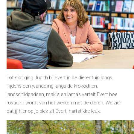
Contact
Klanten aan het
woord
Klanten aan het woord
Werkgever aan het woord
Brochure
Vacatures
Laatste nieuws
Contact
Tot slot ging Judith bij Evert in de dierentuin langs.
Tijdens een wandeling langs de krokodillen,
landschildpadden, maki’s en lama’s vertelt Evert hoe
rustig hij wordt van het werken met de dieren. We zien
dat jij hier op je plek zit Evert, hartstikke leuk.