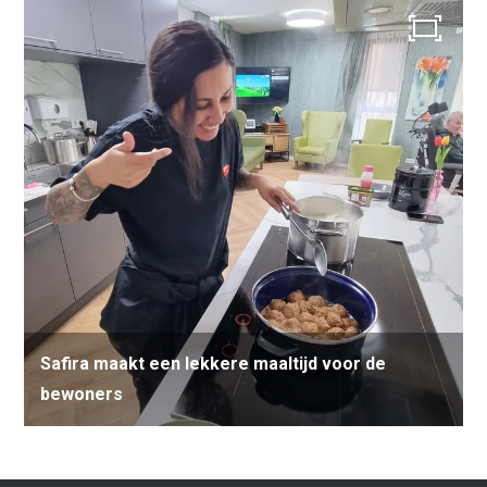
Budgetcoaching on the job
Outplacement
2e Spoortraject
Mediation bij
conflictsituaties
Maatschappelijk
Verantwoord Ondernemen
Ons testcentrum
LeerWerkburo
Team
Locaties
Vacatures
Nieuws
Contact
Klanten aan het
woord
Klanten aan het woord
Werkgever aan het woord
Safira maakt een lekkere maaltijd voor de
Brochure
bewoners
Vacatures
Laatste nieuws
Contact