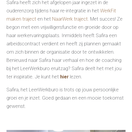
Safira heeft zich het afgelopen jaar ingezet in de
ouderenzorg tijdens haar re-integratie in het
WerkFit
maken traject
en het
NaarWerk traject.
Met succes! Ze
begon met een vrijwilligersfunctie en groeide door op
haar werkervaringsplaats. Inmiddels heeft Safira een
Re-integratie
arbeidscontract verdient en heeft zij plannen gemaakt
Modulaire dienstverlening
om zich binnen de organisatie door te ontwikkelen.
WerkFit maken re-integratie
WerkFit in combinatie met
Benieuwd naar Safira haar verhaal en hoe de coaching
Budgetcoaching
bij het LeerWerkburo eruitzag? Safira deelt het met jou
NaarWerk re-integratie
WerkBehoud
ter inspiratie. Je kunt het
hier
lezen.
Starten als zelfstandige
Budgetcoaching
Jobcenter & jobhunting
Safira, het LeerWerkburo is trots op jouw persoonlijke
Loopbaancoaching
Ons testcentrum
groei en je inzet. Goed gedaan en een mooie toekomst
Uitkeringsinstantie
gewenst.
Aanvraag brochure 2026
Aanvraag hand-out
LeerWerkburo
Werkgevers