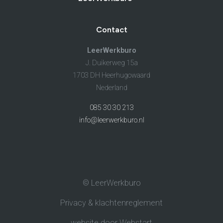
Contact
LeerWerkburo
J. Duikerweg 15a
1703 DH Heerhugowaard
Nederland
085 30 30 213
info@leerwerkburo.nl
© LeerWerkburo
Privacy & klachtenreglement
website door Webstart