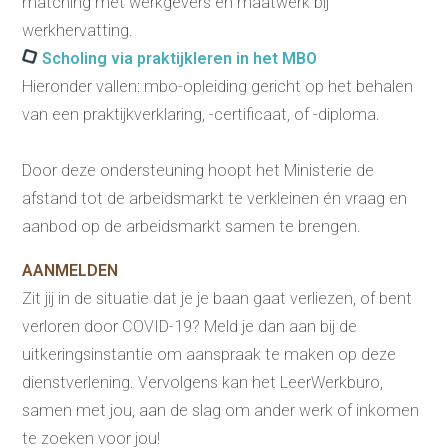
matching met werkgevers en maatwerk bij
conflictsituaties
werkhervatting.
Maatschappelijk
Verantwoord Ondernemen
Scholing via praktijkleren in het MBO
Ons testcentrum
LeerWerkburo
Hieronder vallen: mbo-opleiding gericht op het behalen
Team
van een praktijkverklaring, -certificaat, of -diploma.
Locaties
Vacatures
Nieuws
Door deze ondersteuning hoopt het Ministerie de
Contact
Klanten aan het
afstand tot de arbeidsmarkt te verkleinen én vraag en
woord
aanbod op de arbeidsmarkt samen te brengen.
Klanten aan het woord
Werkgever aan het woord
AANMELDEN
Brochure
Zit jij in de situatie dat je je baan gaat verliezen, of bent
Vacatures
verloren door COVID-19? Meld je dan aan bij de
Laatste nieuws
uitkeringsinstantie om aanspraak te maken op deze
Contact
dienstverlening. Vervolgens kan het LeerWerkburo,
samen met jou, aan de slag om ander werk of inkomen
te zoeken voor jou!