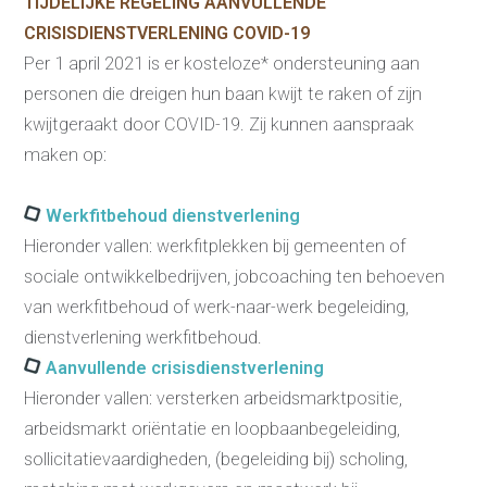
TIJDELIJKE REGELING AANVULLENDE
CRISISDIENSTVERLENING COVID-19
Per 1 april 2021 is er kosteloze* ondersteuning aan
Re-integratie
personen die dreigen hun baan kwijt te raken of zijn
Modulaire dienstverlening
kwijtgeraakt door COVID-19. Zij kunnen aanspraak
WerkFit maken re-integratie
maken op:
WerkFit in combinatie met
Budgetcoaching
NaarWerk re-integratie
WerkBehoud
We
rkfitbehoud dienstverlening
Starten als zelfstandige
Budgetcoaching
Hieronder vallen: werkfitplekken bij gemeenten of
Jobcenter & jobhunting
sociale ontwikkelbedrijven, jobcoaching ten behoeven
Loopbaancoaching
Ons testcentrum
van werkfitbehoud of werk-naar-werk begeleiding,
Uitkeringsinstantie
dienstverlening werkfitbehoud.
Aanvraag brochure 2026
Aanvraag hand-out
Aanvullende crisisdienstverlening
LeerWerkburo
Hieronder vallen: versterken arbeidsmarktpositie,
Werkgevers
arbeidsmarkt oriëntatie en loopbaanbegeleiding,
Budgetcoaching on the job
Outplacement
sollicitatievaardigheden, (begeleiding bij) scholing,
2e Spoortraject
Mediation bij