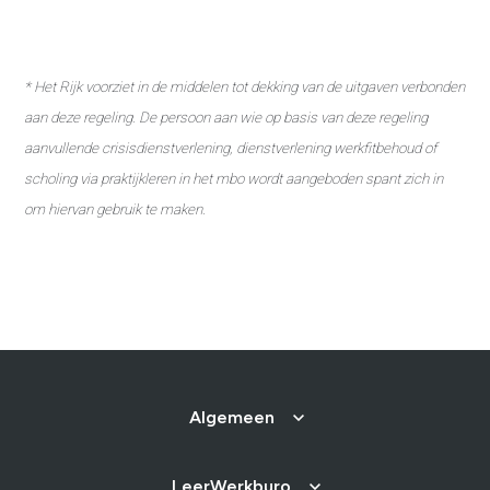
*
Het Rijk voorziet in de middelen tot dekking van de uitgaven verbonden
aan deze regeling.
De persoon aan wie op basis van deze regeling
aanvullende crisisdienstverlening, dienstverlening werkfitbehoud of
scholing via praktijkleren in het mbo wordt aangeboden spant zich in
om hiervan gebruik te maken.
Algemeen
LeerWerkburo