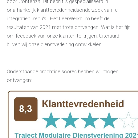
door Contenza. Dit bedrijf is gespecialiseerd in
onafhankelijk klanttevredenheidsonderzoek van re-
integratiebureau's. Het LeerWerkburo heeft de
resultaten van 2021 met trots ontvangen. Wat is het fijn
om feedback van onze klanten te krijgen. Uiteraard
blijven wij onze dienstverlening ontwikkelen.
Onderstaande prachtige scores hebben wij mogen
Re-integratie
ontvangen:
Modulaire dienstverlening
WerkFit maken re-integratie
WerkFit in combinatie met
Budgetcoaching
NaarWerk re-integratie
WerkBehoud
Starten als zelfstandige
Budgetcoaching
Jobcenter & jobhunting
Loopbaancoaching
Ons testcentrum