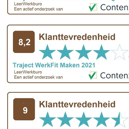
Uitkeringsinstantie
Aanvraag brochure 2026
Aanvraag hand-out
LeerWerkburo
Werkgevers
Budgetcoaching on the job
Outplacement
2e Spoortraject
Mediation bij
conflictsituaties
Maatschappelijk
Verantwoord Ondernemen
Ons testcentrum
LeerWerkburo
Team
Locaties
Vacatures
Nieuws
Contact
Klanten aan het
woord
Klanten aan het woord
Werkgever aan het woord