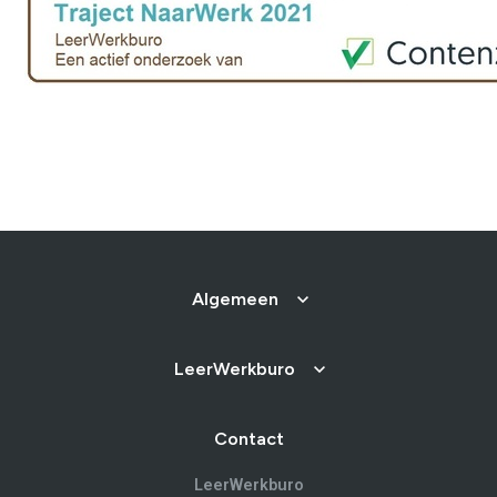
Brochure
Vacatures
Laatste nieuws
Contact
Algemeen
LeerWerkburo
Contact
LeerWerkburo