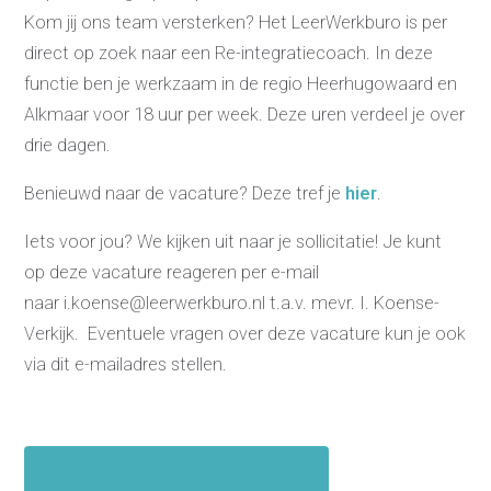
Kom jij ons team versterken? Het LeerWerkburo is per
direct op zoek naar een Re-integratiecoach. In deze
functie ben je werkzaam in de regio Heerhugowaard en
Alkmaar voor 18 uur per week. Deze uren verdeel je over
Re-integratie
drie dagen.
Modulaire dienstverlening
WerkFit maken re-integratie
Benieuwd naar de vacature? Deze tref je
hier
.
WerkFit in combinatie met
Budgetcoaching
NaarWerk re-integratie
Iets voor jou? We kijken uit naar je sollicitatie! Je kunt
WerkBehoud
Starten als zelfstandige
op deze vacature reageren per e-mail
Budgetcoaching
Jobcenter & jobhunting
naar i.koense@leerwerkburo.nl t.a.v. mevr. I. Koense-
Loopbaancoaching
Verkijk. Eventuele vragen over deze vacature kun je ook
Ons testcentrum
Uitkeringsinstantie
via dit e-mailadres stellen.
Aanvraag brochure 2026
Aanvraag hand-out
LeerWerkburo
Werkgevers
Vacature Re-integratiecoach
Budgetcoaching on the job