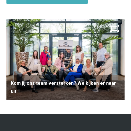
Outplacement
2e Spoortraject
Mediation bij
conflictsituaties
Maatschappelijk
Verantwoord Ondernemen
Ons testcentrum
LeerWerkburo
Team
Locaties
Vacatures
Nieuws
Contact
Klanten aan het
woord
Klanten aan het woord
Kom jij ons team versterken? We kijken er naar
Werkgever aan het woord
uit.
Brochure
Vacatures
Laatste nieuws
Contact