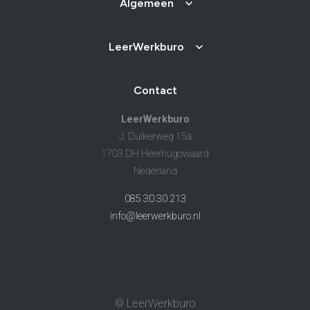
Algemeen
LeerWerkburo
Contact
LeerWerkburo
J. Duikerweg 15a
1703 DH Heerhugowaard
Nederland
085 30 30 213
info@leerwerkburo.nl
© LeerWerkburo