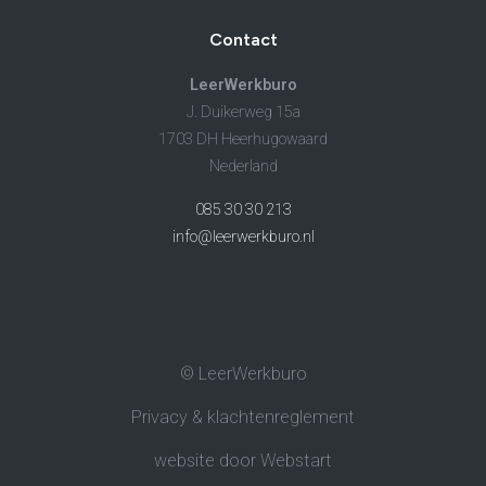
Contact
LeerWerkburo
J. Duikerweg 15a
1703 DH Heerhugowaard
Nederland
085 30 30 213
info@leerwerkburo.nl
© LeerWerkburo
Privacy & klachtenreglement
website door Webstart