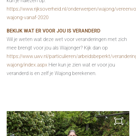
kun je nalezen op:
Ons testcentrum
Uitkeringsinstantie
https://www.rijksoverheid.nl/onderwerpen/wajong/vereenvo
Aanvraag brochure 2026
wajong-vanaf-2020
Aanvraag hand-out
LeerWerkburo
Werkgevers
BEKIJK WAT ER VOOR JOU IS VERANDERD
Wil je weten wat deze wet voor veranderingen met zich
Budgetcoaching on the job
Outplacement
mee brengt voor jou als Wajonger? Kijk dan op
2e Spoortraject
Mediation bij
https://www.uwv.nl/particulieren/arbeidsbeperkt/veranderin
conflictsituaties
wajong/index.aspx
Hier kun je zien wat er voor jou
Maatschappelijk
Verantwoord Ondernemen
veranderd is en zelf je Wajong berekenen.
Ons testcentrum
LeerWerkburo
Team
Locaties
Vacatures
Nieuws
Contact
Klanten aan het
woord
Klanten aan het woord
Werkgever aan het woord