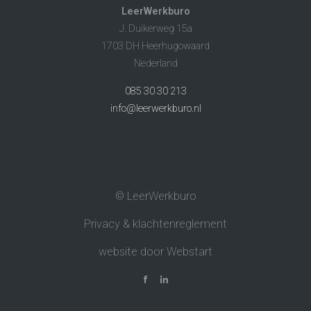
LeerWerkburo
J. Duikerweg 15a
1703 DH Heerhugowaard
Nederland
085 30 30 213
info@leerwerkburo.nl
© LeerWerkburo
Privacy & klachtenreglement
website door Webstart