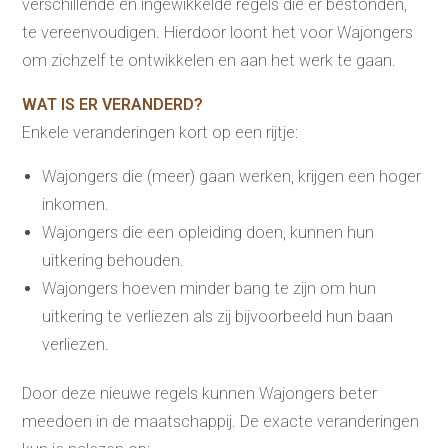
verschillende en ingewikkelde regels die er bestonden,
te vereenvoudigen. Hierdoor loont het voor Wajongers
om zichzelf te ontwikkelen en aan het werk te gaan.
WAT IS ER VERANDERD?
Enkele veranderingen kort op een rijtje:
Wajongers die (meer) gaan werken, krijgen een hoger
inkomen.
Wajongers die een opleiding doen, kunnen hun
Re-integratie
uitkering behouden.
Wajongers hoeven minder bang te zijn om hun
Modulaire dienstverlening
WerkFit maken re-integratie
uitkering te verliezen als zij bijvoorbeeld hun baan
WerkFit in combinatie met
Budgetcoaching
verliezen.
NaarWerk re-integratie
WerkBehoud
Starten als zelfstandige
Door deze nieuwe regels kunnen Wajongers beter
Budgetcoaching
Jobcenter & jobhunting
meedoen in de maatschappij. De exacte veranderingen
Loopbaancoaching