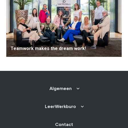
Verantwoord Ondernemen
Ons testcentrum
LeerWerkburo
Team
Locaties
Vacatures
Nieuws
Contact
Klanten aan het
Teamwork makes the dream work!
woord
Klanten aan het woord
Werkgever aan het woord
Brochure
Vacatures
Laatste nieuws
Algemeen
Contact
LeerWerkburo
Contact