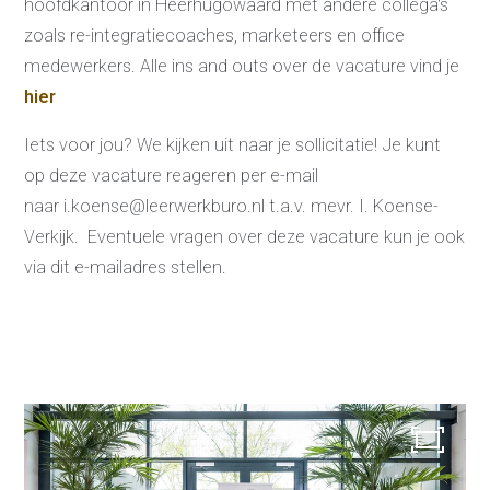
hoofdkantoor in Heerhugowaard met andere collega's
zoals re-integratiecoaches, marketeers en office
Re-integratie
medewerkers. Alle ins and outs over de vacature vind je
Modulaire dienstverlening
hier
WerkFit maken re-integratie
WerkFit in combinatie met
Budgetcoaching
Iets voor jou? We kijken uit naar je sollicitatie! Je kunt
NaarWerk re-integratie
WerkBehoud
op deze vacature reageren per e-mail
Starten als zelfstandige
Budgetcoaching
naar i.koense@leerwerkburo.nl t.a.v. mevr. I. Koense-
Jobcenter & jobhunting
Verkijk. Eventuele vragen over deze vacature kun je ook
Loopbaancoaching
Ons testcentrum
via dit e-mailadres stellen.
Uitkeringsinstantie
Aanvraag brochure 2026
Aanvraag hand-out
LeerWerkburo
Werkgevers
Budgetcoaching on the job
Outplacement
2e Spoortraject
Mediation bij
conflictsituaties
Maatschappelijk