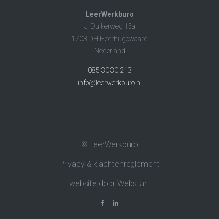
LeerWerkburo
J. Duikerweg 15a
1703 DH Heerhugowaard
Nederland
085 30 30 213
info@leerwerkburo.nl
© LeerWerkburo
Privacy & klachtenreglement
website door Webstart