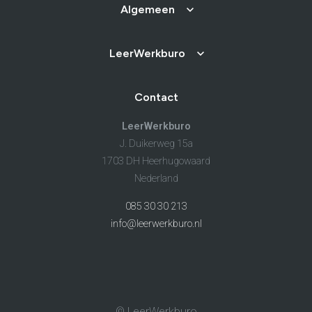
Algemeen
LeerWerkburo
Contact
LeerWerkburo
J. Duikerweg 15a
1703 DH Heerhugowaard
Nederland
085 30 30 213
info@leerwerkburo.nl
© LeerWerkburo