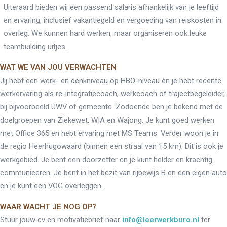
Outplacement
Uiteraard bieden wij een passend salaris afhankelijk van je leeftijd
2e Spoortraject
Mediation bij
en ervaring, inclusief vakantiegeld en vergoeding van reiskosten in
conflictsituaties
overleg. We kunnen hard werken, maar organiseren ook leuke
Maatschappelijk
Verantwoord Ondernemen
teambuilding uitjes.
Ons testcentrum
LeerWerkburo
WAT WE VAN JOU VERWACHTEN
Team
Jij hebt een werk- en denkniveau op HBO-niveau én je hebt recente
Locaties
Vacatures
werkervaring als re-integratiecoach, werkcoach of trajectbegeleider,
Nieuws
bij bijvoorbeeld UWV of gemeente. Zodoende ben je bekend met de
Contact
Klanten aan het
doelgroepen van Ziekewet, WIA en Wajong. Je kunt goed werken
woord
met Office 365 en hebt ervaring met MS Teams. Verder woon je in
Klanten aan het woord
de regio Heerhugowaard (binnen een straal van 15 km). Dit is ook je
Werkgever aan het woord
werkgebied. Je bent een doorzetter en je kunt helder en krachtig
Brochure
communiceren. Je bent in het bezit van rijbewijs B en een eigen auto
Vacatures
en je kunt een VOG overleggen.
Laatste nieuws
Contact
WAAR WACHT JE NOG OP?
Stuur jouw cv en motivatiebrief naar
info@leerwerkburo.nl
ter