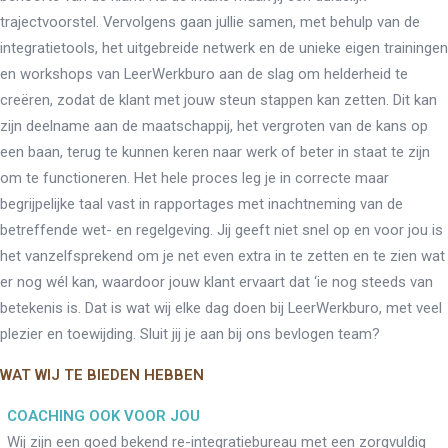
trajectvoorstel. Vervolgens gaan jullie samen, met behulp van de
integratietools, het uitgebreide netwerk en de unieke eigen trainingen
en workshops van LeerWerkburo aan de slag om helderheid te
creëren, zodat de klant met jouw steun stappen kan zetten. Dit kan
zijn deelname aan de maatschappij, het vergroten van de kans op
een baan, terug te kunnen keren naar werk of beter in staat te zijn
om te functioneren. Het hele proces leg je in correcte maar
begrijpelijke taal vast in rapportages met inachtneming van de
betreffende wet- en regelgeving. Jij geeft niet snel op en voor jou is
het vanzelfsprekend om je net even extra in te zetten en te zien wat
er nog wél kan, waardoor jouw klant ervaart dat ‘ie nog steeds van
betekenis is. Dat is wat wij elke dag doen bij LeerWerkburo, met veel
plezier en toewijding. Sluit jij je aan bij ons bevlogen team?
WAT WIJ TE BIEDEN HEBBEN
COACHING OOK VOOR JOU
Wij zijn een goed bekend re-integratiebureau met een zorgvuldig