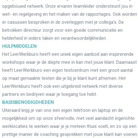
opgebouwd netwerk. Onze ervaren teamleider ondersteunt jou in
wet- en regelgeving en het maken van de rapportages. Ook worden
er casussen besproken in de overleggen met je collega’s. De
betrokken directeur zorgt voor een goede communicatie en
Re-integratie
helderheid in ieders taken en verantwoordelijkheden.
HULPMIDDELEN
Modulaire dienstverlening
WerkFit maken re-integratie
Het LeerWerkburo heeft een uniek eigen aanbod aan inspirerende
WerkFit in combinatie met
Budgetcoaching
workshops waar je de diepte mee in kan met jouw klant. Daarnaast
NaarWerk re-integratie
heeft LeerWerkburo een eigen testcentrum met een groot aantal
WerkBehoud
Starten als zelfstandige
op maat gemaakte testen die je bij je klant kunt afnemen. Het
Budgetcoaching
Jobcenter & jobhunting
LeerWerkburo heeft ook een uitgebreid netwerk met diverse
Loopbaancoaching
partners en bedrijven waar je toegang toe hebt.
Ons testcentrum
Uitkeringsinstantie
BASISBENODIGDHEDEN
Uiteraard krijg je van ons een eigen telefoon en laptop en de
Aanvraag brochure 2026
Aanvraag hand-out
mogelijkheid om op onze sfeervolle, met veel aandacht ingerichte
LeerWerkburo
Werkgevers
werklocaties te werken waar je je meteen thuis voelt, en zo op een
prettige manier de coaching gesprekken met jouw klant kan voeren.
Budgetcoaching on the job