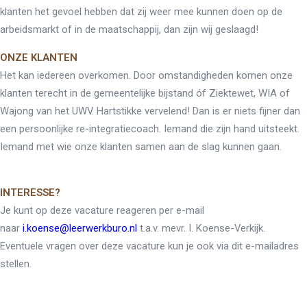
klanten het gevoel hebben dat zij weer mee kunnen doen op de
Team
Locaties
arbeidsmarkt of in de maatschappij, dan zijn wij geslaagd!
Vacatures
Nieuws
ONZE KLANTEN
Contact
Klanten aan het
Het kan iedereen overkomen. Door omstandigheden komen onze
woord
klanten terecht in de gemeentelijke bijstand óf Ziektewet, WIA of
Klanten aan het woord
Wajong van het UWV. Hartstikke vervelend! Dan is er niets fijner dan
Werkgever aan het woord
een persoonlijke re-integratiecoach. Iemand die zijn hand uitsteekt.
Brochure
Iemand met wie onze klanten samen aan de slag kunnen gaan.
Vacatures
Laatste nieuws
Contact
INTERESSE?
Je kunt op deze vacature reageren per e-mail
naar
i.koense@leerwerkburo.nl
t.a.v. mevr. I. Koense-Verkijk.
Eventuele vragen over deze vacature kun je ook via dit e-mailadres
stellen.