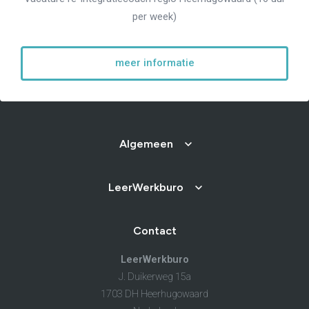
per week)
meer informatie
Algemeen
LeerWerkburo
Contact
LeerWerkburo
J. Duikerweg 15a
1703 DH Heerhugowaard