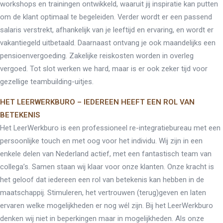
workshops en trainingen ontwikkeld, waaruit jij inspiratie kan putten
Modulaire dienstverlening
om de klant optimaal te begeleiden. Verder wordt er een passend
WerkFit maken re-integratie
WerkFit in combinatie met
salaris verstrekt, afhankelijk van je leeftijd en ervaring, en wordt er
Budgetcoaching
vakantiegeld uitbetaald. Daarnaast ontvang je ook maandelijks een
NaarWerk re-integratie
WerkBehoud
pensioenvergoeding. Zakelijke reiskosten worden in overleg
Starten als zelfstandige
Budgetcoaching
vergoed. Tot slot werken we hard, maar is er ook zeker tijd voor
Jobcenter & jobhunting
gezellige teambuilding-uitjes.
Loopbaancoaching
Ons testcentrum
Uitkeringsinstantie
HET LEERWERKBURO – IEDEREEN HEEFT EEN ROL VAN
BETEKENIS
Aanvraag brochure 2026
Aanvraag hand-out
Het LeerWerkburo is een professioneel re-integratiebureau met een
LeerWerkburo
Werkgevers
persoonlijke touch en met oog voor het individu. Wij zijn in een
enkele delen van Nederland actief, met een fantastisch team van
Budgetcoaching on the job
Outplacement
collega’s. Samen staan wij klaar voor onze klanten. Onze kracht is
2e Spoortraject
Mediation bij
het geloof dat iedereen een rol van betekenis kan hebben in de
conflictsituaties
maatschappij. Stimuleren, het vertrouwen (terug)geven en laten
Maatschappelijk
Verantwoord Ondernemen
ervaren welke mogelijkheden er nog wél zijn. Bij het LeerWerkburo
Ons testcentrum
denken wij niet in beperkingen maar in mogelijkheden. Als onze
LeerWerkburo