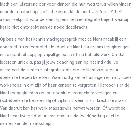
biedt een luisterend oor voor klanten die hun weg terug willen vinden
naar de maatschappij of arbeidsmarkt. Je bent van A tot Z ‘het’
aanspreekpunt voor de klant tijdens het re-integratietraject waarbij
het je niet ontbreekt aan de nodig daadkracht.
Op basis van het kennismakingsgesprek met de klant maak jij een
concreet trajectvoorstel. Het doel: de klant duurzaam terugbrengen
in de maatschappij op vrijwillige basis of via betaald werk. Omdat
iedereen uniek is, pas jij jouw coaching aan op het individu. Je
selecteert de juiste re-integratietools om de klant zijn of haar
doelen te helpen bereiken. Waar nodig zet je trainingen en individuele
workshops in om zijn of haar kansen te vergroten. Hierdoor ziet de
klant mogelijkheden om persoonlijke drempels te verlagen en
(sub)doelen te behalen. Hij of zij komt weer in zijn kracht te staan.
Van daaruit kan het werk stapsgewijs hervat worden. Óf wordt de
klant geactiveerd door in een onbetaalde (werk)setting deel te
nemen aan de maatschappij.