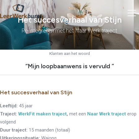
Het succesverhaal van Stijn
Re-integreren met het Naar Werk traject
Klanten aan het woord
“Mijn loopbaanwens is vervuld ”
Het succesverhaal van Stijn
Leeftijd:
45 jaar
Traject:
WerkFit maken traject
,
met een
Naar Werk traject
erop
volgend
Duur traject:
15 maanden (totaal)
Uitkeringssituatie:
Wajong