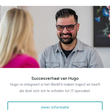
Re-integratie
Modulaire dienstverlening
WerkFit maken re-integratie
WerkFit in combinatie met
Budgetcoaching
NaarWerk re-integratie
WerkBehoud
Starten als zelfstandige
Budgetcoaching
Jobcenter & jobhunting
Loopbaancoaching
Ons testcentrum
Uitkeringsinstantie
Aanvraag brochure 2026
Aanvraag hand-out
LeerWerkburo
Succesverhaal van Hugo
Werkgevers
Hugo re-integreert in het WerkFit maken traject en heeft
Budgetcoaching on the job
als doel zich om te scholen tot IT-specialist.
Outplacement
2e Spoortraject
Mediation bij
conflictsituaties
Maatschappelijk
meer informatie