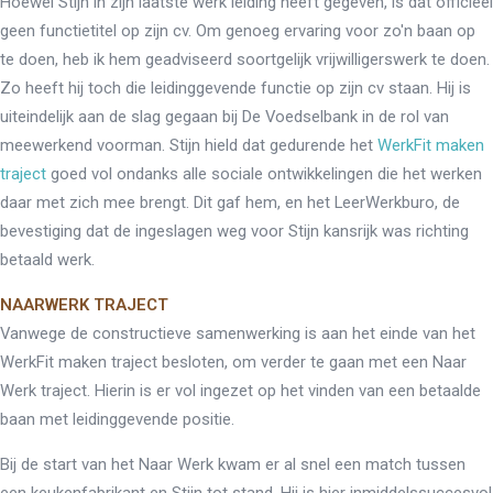
Hoewel Stijn in zijn laatste werk leiding heeft gegeven, is dat officieel
geen functietitel op zijn cv. Om genoeg ervaring voor zo'n baan op
te doen, heb ik hem geadviseerd soortgelijk vrijwilligerswerk te doen.
Zo heeft hij toch die leidinggevende functie op zijn cv staan. Hij is
uiteindelijk aan de slag gegaan bij De Voedselbank in de rol van
meewerkend voorman. Stijn hield dat gedurende het
WerkFit maken
traject
goed vol ondanks alle sociale ontwikkelingen die het werken
daar met zich mee brengt. Dit gaf hem, en het LeerWerkburo, de
bevestiging dat de ingeslagen weg voor Stijn kansrijk was richting
betaald werk.
NAARWERK TRAJECT
Vanwege de constructieve samenwerking is aan het einde van het
WerkFit maken traject besloten, om verder te gaan met een Naar
Werk traject. Hierin is er vol ingezet op het vinden van een betaalde
baan met leidinggevende positie.
Bij de start van het Naar Werk kwam er al snel een match tussen
een keukenfabrikant en Stijn tot stand. Hij is hier inmiddelssuccesvol