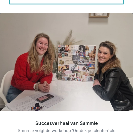
Verantwoord Ondernemen
Ons testcentrum
LeerWerkburo
Team
Locaties
Vacatures
Nieuws
Contact
Klanten aan het
woord
Klanten aan het woord
Werkgever aan het woord
Brochure
Vacatures
Laatste nieuws
Contact
Succesverhaal van Sammie
Sammie volgt de workshop 'Ontdek je talenten' als