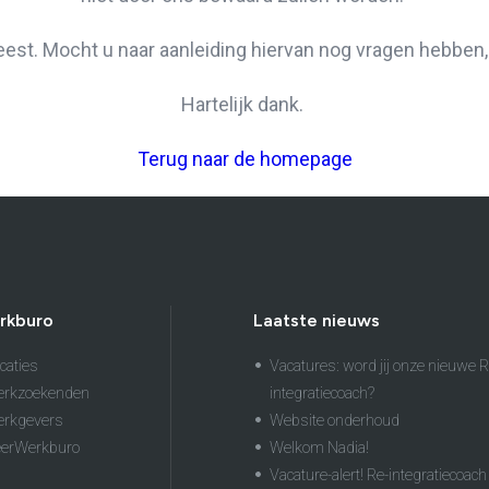
leest. Mocht u naar aanleiding hiervan nog vragen hebben
Hartelijk dank.
Terug naar de homepage
rkburo
Laatste nieuws
caties
Vacatures: word jij onze nieuwe R
erkzoekenden
integratiecoach?
erkgevers
Website onderhoud
eerWerkburo
Welkom Nadia!
Vacature-alert! Re-integratiecoach 