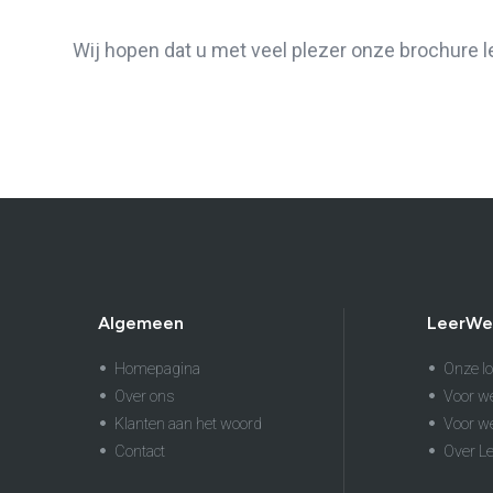
Wij hopen dat u met veel plezer onze brochure 
Algemeen
LeerWe
Homepagina
Onze lo
Over ons
Voor w
Klanten aan het woord
Voor w
Contact
Over L