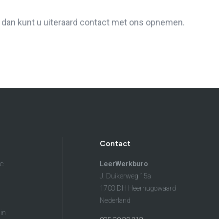
Budgetcoaching on the job
Outplacement
, dan kunt u uiteraard contact met ons opnemen.
2e Spoortraject
Mediation bij conflictsituaties
Maatschappelijk Verantwoord Ondernemen
Ons testcentrum
LeerWerkburo
Team
Locaties
Vacatures
Nieuws
Contact
Klanten aan het woord
Klanten aan het woord
Contact
Werkgever aan het woord
Brochure
e-
LeerWerkburo
J. Duikerweg 15a
Vacatures
1703 DH Heerhugowaard
Nederland
Laatste nieuws
in