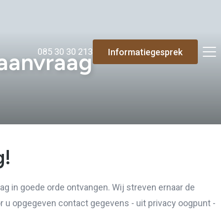
085 30 30 213
Informatiegesprek
 aanvraag
Re-integratie
Modulaire dienstverlening
WerkFit maken re-integratie
WerkFit in combinatie met Budgetcoaching
NaarWerk re-integratie
WerkBehoud
Starten als zelfstandige
Budgetcoaching
Jobcenter & jobhunting
g!
Loopbaancoaching
Ons testcentrum
Uitkeringsinstantie
ag in goede orde ontvangen. Wij streven ernaar de
Aanvraag brochure 2026
Aanvraag hand-out LeerWerkburo
r u opgegeven contact gegevens - uit privacy oogpunt -
Werkgevers