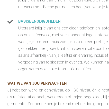
je bij je klant kunt afnemen. Het LeerWerkburo heeft
netwerk met diverse partners en bedrijven waar je 
BASISBENODIGDHEDEN
Uiteraard krijg je van ons een eigen telefoon en lap
op onze sfeervolle, met veel aandacht ingerichte w
waar je je meteen thuis voelt, en zo op een prettig
gesprekken met jouw klant kan voeren. Uiteraard bi
salaris afhankelijk van je leeftijd en ervaring, inclusi
vergoeding van reiskosten in overleg. We kunnen h
organiseren ook leuke teambuilding uitjes.
WAT WE VAN JOU VERWACHTEN
Jij hebt een werk- en denkniveau op HBO-niveau én je heb
als re-integratiecoach, werkcoach of trajectbegeleider, bij
gemeente. Zodoende ben je bekend met de doelgroepen 