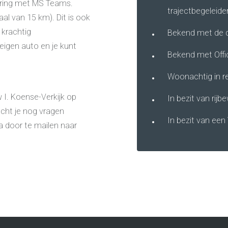
aring met MS Teams.
trajectbegeleide
al van 15 km). Dit is ook
 krachtig
Bekend met de d
eigen auto en je kunt
Bekend met Off
Woonachtig in r
 I. Koense-Verkijk op
In bezit van rijb
ocht je nog vragen
In bezit van ee
a door te mailen naar