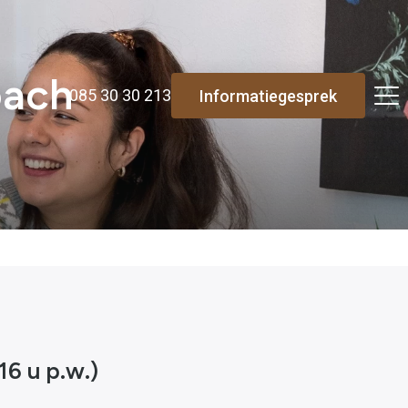
oach
085 30 30 213
Informatiegesprek
6 u p.w.)