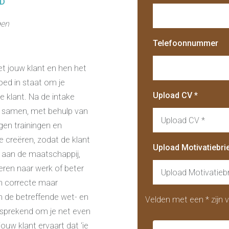
RD
agen
Telefoonnummer
met jouw klant en hen het
oed in staat om je
Upload CV *
 klant. Na de intake
lie samen, met behulp van
Upload CV *
igen trainingen en
 creëren, zodat de klant
Upload Motivatiebrie
e aan de maatschappij,
eren naar werk of beter
Upload Motivatiebr
 in correcte maar
an de betreffende wet- en
Velden met een * zijn v
elfsprekend om je net even
ouw klant ervaart dat ‘ie