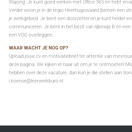
Wajong. Je kunt goed werken met Office 365 en hebt erv
Verder woon je in de regio Heerhugowaard (binnen een stra
je werkgebied. Je bent een doorzetter en je kunt helder en
communiceren. Je bent in het bezit van rijbewijs B en een 
een VOG overleggen.
WAAR WACHT JE NOG OP?
Upload jouw cv en motivatiebrief ter attentie van mevrouw
deze pagina. We kijken er naar uit om je te ontmoeten! M
hebben over deze vacature, dan kun je die stellen aan Ilon
i.koense@leerwerkburo.nl