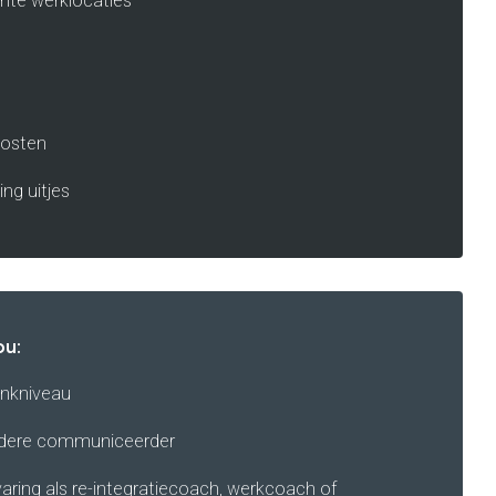
chte werklocaties
Brochure
Vacatures
Laatste nieuws
kosten
Contact
ng uitjes
ou:
enkniveau
ldere communiceerder
ring als re-integratiecoach, werkcoach of