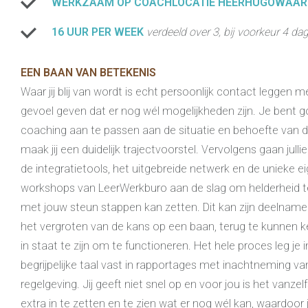
WERKZAAM OP COACHLOCATIE HEERHUGOWAA
16 UUR PER WEEK
verdeeld over 3, bij voorkeur 4 d
EEN BAAN VAN BETEKENIS
Waar jij blij van wordt is echt persoonlijk contact leggen 
gevoel geven dat er nog wél mogelijkheden zijn. Je bent g
coaching aan te passen aan de situatie en behoefte van de
maak jij een duidelijk trajectvoorstel. Vervolgens gaan jul
de integratietools, het uitgebreide netwerk en de unieke e
workshops van LeerWerkburo aan de slag om helderheid te
met jouw steun stappen kan zetten. Dit kan zijn deelnam
het vergroten van de kans op een baan, terug te kunnen k
in staat te zijn om te functioneren. Het hele proces leg je
begrijpelijke taal vast in rapportages met inachtneming v
regelgeving. Jij geeft niet snel op en voor jou is het vanz
extra in te zetten en te zien wat er nog wél kan, waardoor j