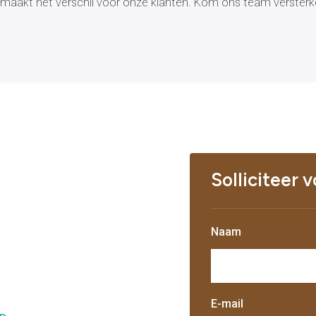
j maakt het verschil voor onze klanten. Kom ons team versterk
Solliciteer 
Naam
E-mail