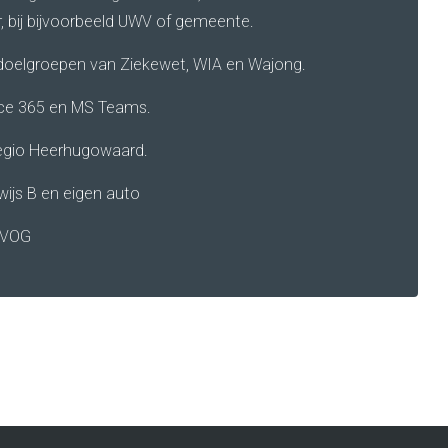
r, bij bijvoorbeeld UWV of gemeente.
oelgroepen van Ziekewet, WIA en Wajong.
ice 365 en MS Teams.
egio Heerhugowaard.
ewijs B en eigen auto
n VOG