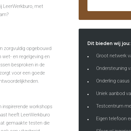
bij LeerWerkburo, met
team?
Dit bieden wij jou:
een zorgvuldig opgebouwd
Groot netwerk va
n wet- en regelgeving en
ssen besproken in de
Ondersteuning v
r zorgt voor een goede
Onderling casus 
ntwoordelijkheden.
Uniek aanbod va
Testcentrum me
n inspirerende workshops
aast heeft LeerWerkburo
Eigen telefoon e
at gemaakte testen die