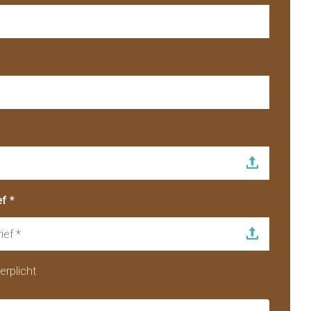
Re-integratie
Modulaire dienstverlening
f *
WerkFit maken re-integratie
WerkFit in combinatie met Budgetcoaching
ief *
NaarWerk re-integratie
WerkBehoud
Starten als zelfstandige
erplicht
Budgetcoaching
Jobcenter & jobhunting
Loopbaancoaching