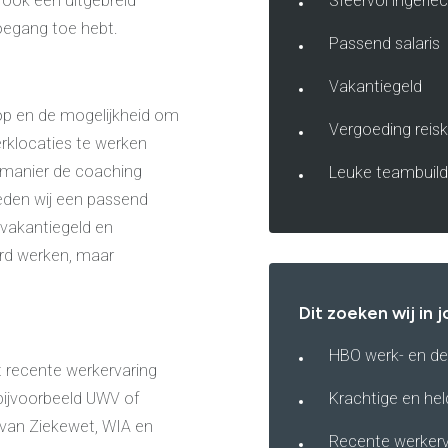
 ook een uitgebreid
Sfeervol ingerie
toegang toe hebt.
Passend salaris
Vakantiegeld
top en de mogelijkheid om
Vergoeding reis
erklocaties te werken
e manier de coaching
Leuke teambuildi
eden wij een passend
ef vakantiegeld en
ard werken, maar
Dit zoeken wij in j
HBO werk- en d
t recente werkervaring
 bijvoorbeeld UWV of
Krachtige en he
van Ziekewet, WIA en
Recente werkerva