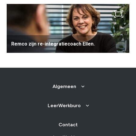
Ons testcentrum
LeerWerkburo
Team
Locaties
Vacatures
Nieuws
Contact
Klanten aan het
Remco zijn re-integratiecoach Ellen.
woord
Klanten aan het woord
Werkgever aan het woord
Brochure
Vacatures
Laatste nieuws
Algemeen
Contact
LeerWerkburo
Contact