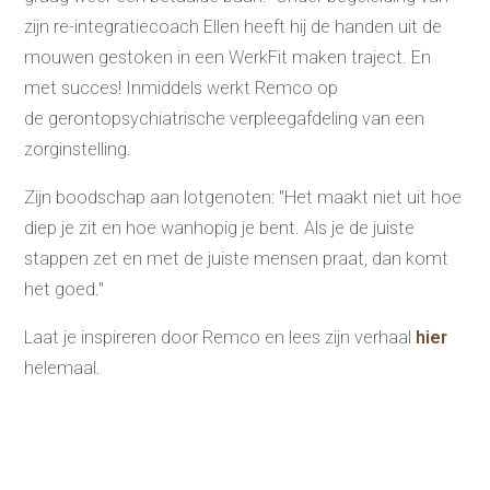
zijn re-integratiecoach Ellen heeft hij de handen uit de
Re-integratie
mouwen gestoken in een WerkFit maken traject. En
Modulaire dienstverlening
WerkFit maken re-integratie
met succes! Inmiddels werkt Remco op
WerkFit in combinatie met
de gerontopsychiatrische verpleegafdeling van een
Budgetcoaching
NaarWerk re-integratie
zorginstelling.
WerkBehoud
Starten als zelfstandige
Budgetcoaching
Zijn boodschap aan lotgenoten: "Het maakt niet uit hoe
Jobcenter & jobhunting
Loopbaancoaching
diep je zit en hoe wanhopig je bent. Als je de juiste
Ons testcentrum
stappen zet en met de juiste mensen praat, dan komt
Uitkeringsinstantie
het goed."
Aanvraag brochure 2026
Aanvraag hand-out
LeerWerkburo
Laat je inspireren door Remco en lees zijn verhaal
hier
Werkgevers
helemaal.
Budgetcoaching on the job
Outplacement
2e Spoortraject
Mediation bij
conflictsituaties
Maatschappelijk
Verantwoord Ondernemen