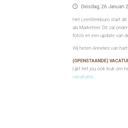
Dinsdag, 26 Januari 
Het LeerWerkburo start dit
als Marketeer. Dit zal onde
foto's en een update van de
Wij heten Annelies van har
(OPENSTAANDE) VACATU
Lijkt het jou ook leuk om 
vacatures
.