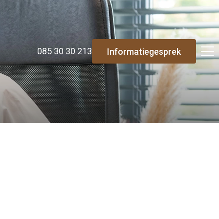
085 30 30 213
Informatiegesprek
Re-integratie
Modulaire dienstverlening
WerkFit maken re-integratie
WerkFit in combinatie met Budgetcoaching
NaarWerk re-integratie
WerkBehoud
Starten als zelfstandige
Budgetcoaching