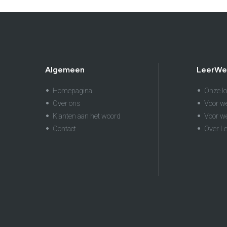
Algemeen
LeerWe
Homepagina
Onze lo
Over ons
Voor w
Klanten aan het woord
Voor w
Contact
Over L