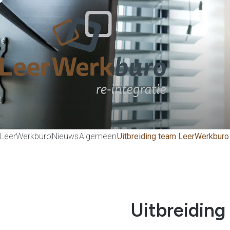
LeerWerkburo
Nieuws
Algemeen
Uitbreiding team LeerWerkburo
Uitbreidin