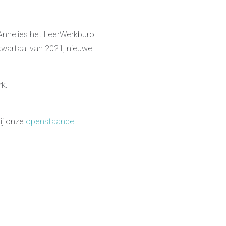
Jobcenter & jobhunting
Loopbaancoaching
Ons testcentrum
Uitkeringsinstantie
 Annelies het LeerWerkburo
Aanvraag brochure 2026
 kwartaal van 2021, nieuwe
Aanvraag hand-out LeerWerkburo
Werkgevers
Budgetcoaching on the job
k.
Outplacement
2e Spoortraject
Mediation bij conflictsituaties
ij onze
openstaande
Maatschappelijk Verantwoord Ondernemen
Ons testcentrum
LeerWerkburo
Team
Locaties
Vacatures
Nieuws
Klanten aan het woord
Klanten aan het woord
Werkgever aan het woord