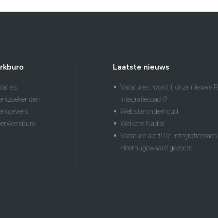
rkburo
Laatste nieuws
caties
Vacatures: word jij onze nieuwe R
erkzoekenden
integratiecoach?
erkgevers
Website onderhoud
eerWerkburo
Welkom Nadia!
Vacature-alert! Re-integratiecoach 
Heerhugowaard gezocht.