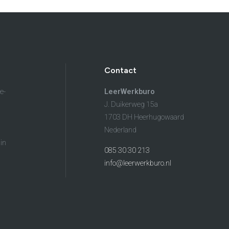
Brochure
Vacatures
Laatste nieuws
Contact
Contact
e-
LeerWerkburo
J. Duikerweg 15a
1703 DH Heerhugowaard
Nederland
in
085 30 30 213
info@leerwerkburo.nl