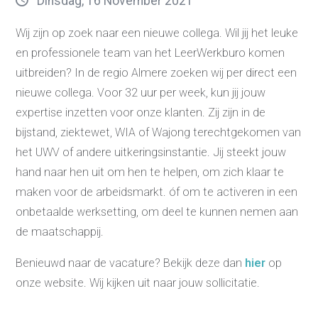
Dinsdag, 16 November 2021
Wij zijn op zoek naar een nieuwe collega. Wil jij het leuke
en professionele team van het LeerWerkburo komen
uitbreiden? In de regio Almere zoeken wij per direct een
nieuwe collega. Voor 32 uur per week, kun jij jouw
expertise inzetten voor onze klanten. Zij zijn in de
Re-integratie
bijstand, ziektewet, WIA of Wajong terechtgekomen van
Modulaire dienstverlening
WerkFit maken re-integratie
het UWV of andere uitkeringsinstantie. Jij steekt jouw
WerkFit in combinatie met
Budgetcoaching
hand naar hen uit om hen te helpen, om zich klaar te
NaarWerk re-integratie
maken voor de arbeidsmarkt. óf om te activeren in een
WerkBehoud
Starten als zelfstandige
onbetaalde werksetting, om deel te kunnen nemen aan
Budgetcoaching
Jobcenter & jobhunting
de maatschappij.
Loopbaancoaching
Ons testcentrum
Uitkeringsinstantie
Benieuwd naar de vacature? Bekijk deze dan
hier
op
onze website. Wij kijken uit naar jouw sollicitatie.
Aanvraag brochure 2026
Aanvraag hand-out
LeerWerkburo