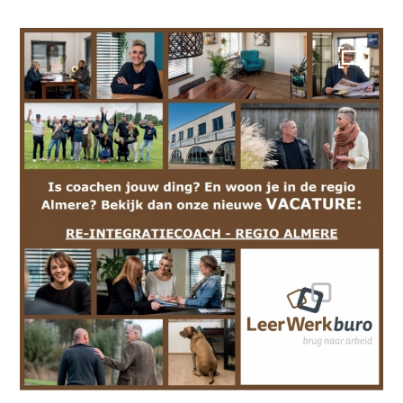
Werkgevers
Budgetcoaching on the job
Outplacement
2e Spoortraject
Mediation bij
conflictsituaties
Maatschappelijk
Verantwoord Ondernemen
Ons testcentrum
LeerWerkburo
Team
Locaties
Vacatures
Nieuws
Contact
Klanten aan het
woord
Klanten aan het woord
Werkgever aan het woord
Brochure
Vacatures
Laatste nieuws
Contact