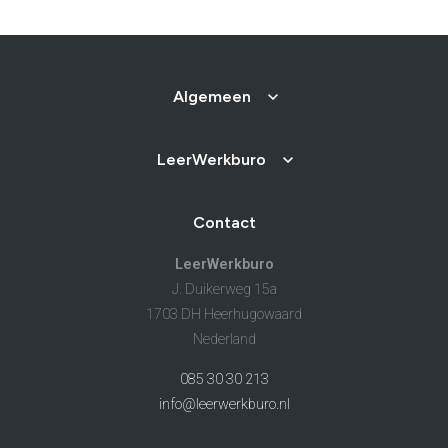
Algemeen
LeerWerkburo
Contact
LeerWerkburo
J. Duikerweg 15a
1703 DH Heerhugowaard
Nederland
085 30 30 213
info@leerwerkburo.nl