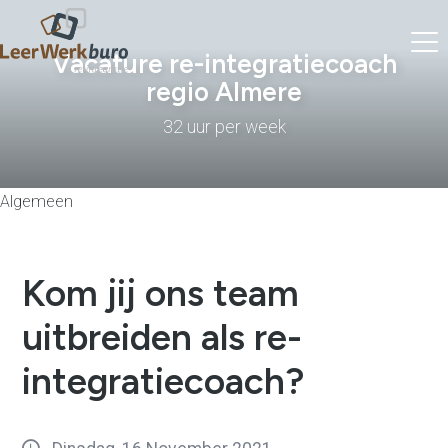
Vacature re-integratiecoach
regio Almere
32 uur per week
Algemeen
Kom jij ons team
uitbreiden als re-
integratiecoach?