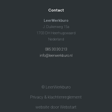
Contact
LeerWerkburo
J. Duikerweg 15a
1703 DH Heerhugowaard
Nederland
085 30 30 213
info@leerwerkburo.nl
© LeerWerkburo
Privacy & klachtenreglement
website door Webstart