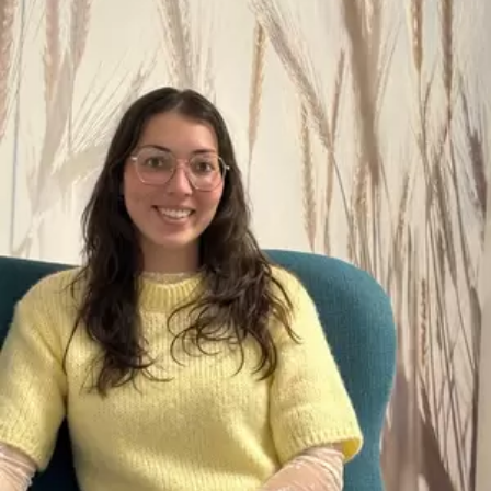
conflictsituaties
Maatschappelijk
Verantwoord Ondernemen
Ons testcentrum
LeerWerkburo
Team
Locaties
Vacatures
Nieuws
Contact
Klanten aan het
woord
Klanten aan het woord
Werkgever aan het woord
Brochure
Vacatures
Laatste nieuws
Contact