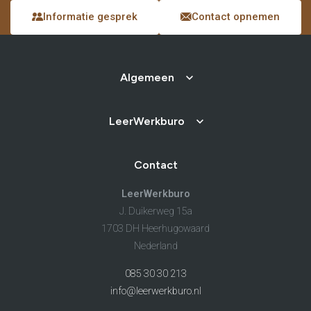
Informatie gesprek
Contact opnemen
Algemeen
LeerWerkburo
Contact
LeerWerkburo
J. Duikerweg 15a
1703 DH Heerhugowaard
Nederland
085 30 30 213
info@leerwerkburo.nl