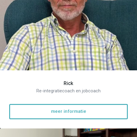
Re-integratie
Modulaire dienstverlening
WerkFit maken re-integratie
WerkFit in combinatie met
Budgetcoaching
NaarWerk re-integratie
Rick
WerkBehoud
Starten als zelfstandige
Re-integratiecoach en jobcoach
Budgetcoaching
Jobcenter & jobhunting
Loopbaancoaching
Ons testcentrum
meer informatie
Uitkeringsinstantie
Aanvraag brochure 2026
Aanvraag hand-out
LeerWerkburo