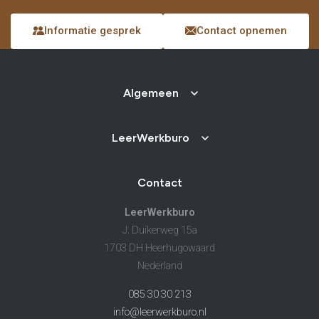
Informatie gesprek
Contact opnemen
Algemeen
LeerWerkburo
Contact
LeerWerkburo
J. Duikerweg 15a
1703 DH Heerhugowaard
Nederland
085 30 30 213
info@leerwerkburo.nl