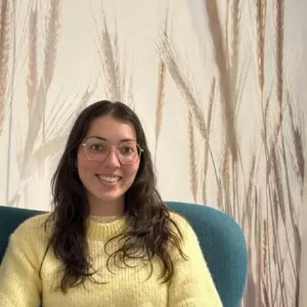
WerkFit maken re-integratie
WerkFit in combinatie met
Budgetcoaching
NaarWerk re-integratie
WerkBehoud
Starten als zelfstandige
Budgetcoaching
Jobcenter & jobhunting
Loopbaancoaching
Ons testcentrum
Uitkeringsinstantie
Aanvraag brochure 2026
Aanvraag hand-out
LeerWerkburo
Werkgevers
Budgetcoaching on the job
Outplacement
2e Spoortraject
Mediation bij
conflictsituaties
Maatschappelijk
Verantwoord Ondernemen
Ons testcentrum
LeerWerkburo
Team