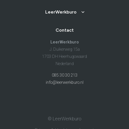
LeerWerkburo
Contact
LeerWerkburo
J. Duikerweg 15a
1703 DH Heerhugowaard
Nederland
085 30 30 213
info@leerwerkburo.nl
© LeerWerkburo