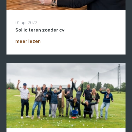
01 apr 2022
Re-integratie
Solliciteren zonder cv
Modulaire dienstverlening
meer lezen
WerkFit maken re-integratie
WerkFit in combinatie met
Budgetcoaching
NaarWerk re-integratie
WerkBehoud
Starten als zelfstandige
Budgetcoaching
Jobcenter & jobhunting
Loopbaancoaching
Ons testcentrum
Uitkeringsinstantie
Aanvraag brochure 2026
Aanvraag hand-out
LeerWerkburo
Werkgevers
Budgetcoaching on the job
Outplacement