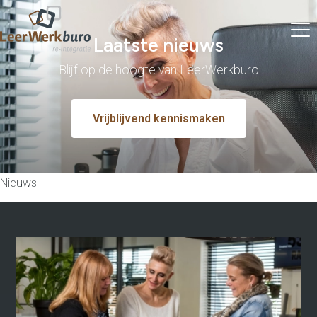
Laatste nieuws
Blijf op de hoogte van LeerWerkburo
Vrijblijvend kennismaken
Nieuws