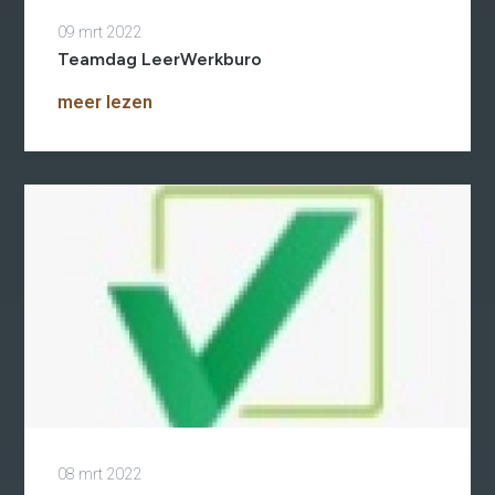
2e Spoortraject
Mediation bij
09 mrt 2022
conflictsituaties
Teamdag LeerWerkburo
Maatschappelijk
Verantwoord Ondernemen
Ons testcentrum
meer lezen
LeerWerkburo
Team
Locaties
Vacatures
Nieuws
Contact
Klanten aan het
woord
Klanten aan het woord
Werkgever aan het woord
Brochure
Vacatures
Laatste nieuws
Contact
08 mrt 2022