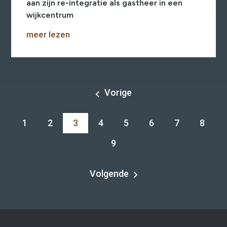
aan zijn re-integratie als gastheer in een
wijkcentrum
meer lezen
Vorige
1
2
3
4
5
6
7
8
9
Volgende