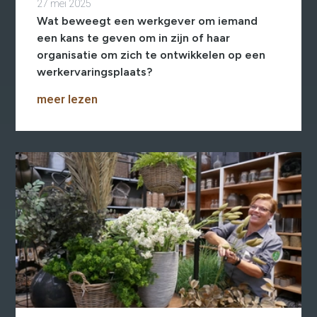
27 mei 2025
Outplacement
Wat beweegt een werkgever om iemand
2e Spoortraject
Mediation bij
een kans te geven om in zijn of haar
conflictsituaties
organisatie om zich te ontwikkelen op een
Maatschappelijk
Verantwoord Ondernemen
werkervaringsplaats?
Ons testcentrum
LeerWerkburo
meer lezen
Team
Locaties
Vacatures
Nieuws
Contact
Klanten aan het
woord
Klanten aan het woord
Werkgever aan het woord
Brochure
Vacatures
Laatste nieuws
Contact