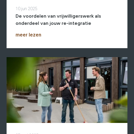
10 jun 2025
De voordelen van vrijwilligerswerk als
onderdeel van jouw re-integratie
meer lezen
Re-integratie
Modulaire dienstverlening
WerkFit maken re-integratie
WerkFit in combinatie met
Budgetcoaching
NaarWerk re-integratie
WerkBehoud
Starten als zelfstandige
Budgetcoaching
Jobcenter & jobhunting
Loopbaancoaching
Ons testcentrum
Uitkeringsinstantie
Aanvraag brochure 2026
Aanvraag hand-out
LeerWerkburo
Werkgevers
Budgetcoaching on the job