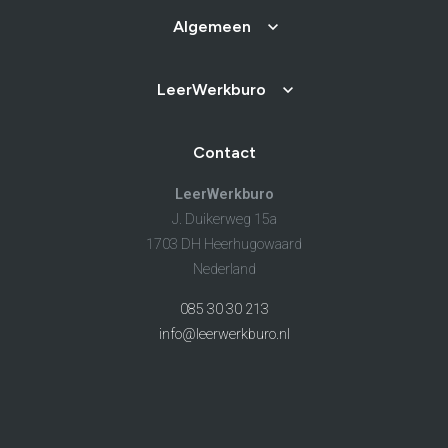
Algemeen
LeerWerkburo
Contact
LeerWerkburo
J. Duikerweg 15a
1703 DH Heerhugowaard
Nederland
085 30 30 213
info@leerwerkburo.nl