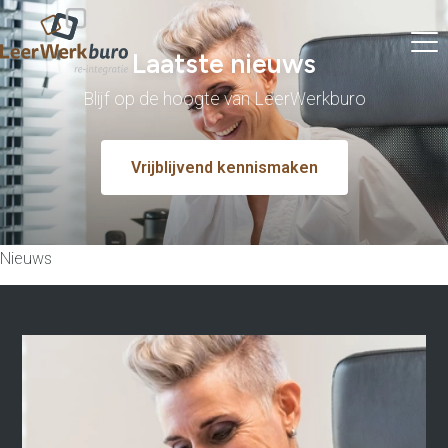
Laatste nieuws
Blijf op de hoogte van LeerWerkburo
Vrijblijvend kennismaken
Nieuws