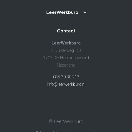
LeerWerkburo
Contact
LeerWerkburo
J. Duikerweg 15a
1703 DH Heerhugowaard
Nederland
085 30 30 213
info@leerwerkburo.nl
© LeerWerkburo