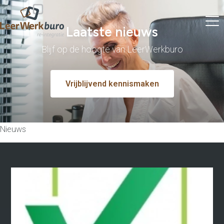
Laatste nieuws
Blijf op de hoogte van LeerWerkburo
Vrijblijvend kennismaken
Nieuws