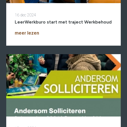
2e Spoortraject
Mediation bij
conflictsituaties
Maatschappelijk
16 dec 2024
Verantwoord Ondernemen
LeerWerkburo start met traject Werkbehoud
Ons testcentrum
LeerWerkburo
meer lezen
Team
Locaties
Vacatures
Nieuws
Contact
Klanten aan het
woord
Klanten aan het woord
Werkgever aan het woord
Brochure
Vacatures
Laatste nieuws
Contact