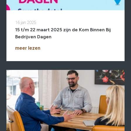
16 jan 2025
Re-integratie
15 t/m 22 maart 2025 zijn de Kom Binnen Bij
Bedrijven Dagen
Modulaire dienstverlening
WerkFit maken re-integratie
meer lezen
WerkFit in combinatie met
Budgetcoaching
NaarWerk re-integratie
WerkBehoud
Starten als zelfstandige
Budgetcoaching
Jobcenter & jobhunting
Loopbaancoaching
Ons testcentrum
Uitkeringsinstantie
Aanvraag brochure 2026
Aanvraag hand-out
LeerWerkburo
Werkgevers
Budgetcoaching on the job
Outplacement